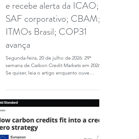
Emissões da aviação.
União Europeia revisa ETS,
inclui aviação internacional
e recebe alerta da ICAO;
SAF corporativo; CBAM;
ITMOs Brasil; COP31
avança
Segunda-feira, 20 de julho de 2026. 29ª
semana de Carbon Credit Markets em 2026.
Se quiser, leia o artigo enquanto ouve
qualquer música do Carbon Credit Markets
de sua escolha. Créditos de carbono na
União Européia passam por uma revisão do