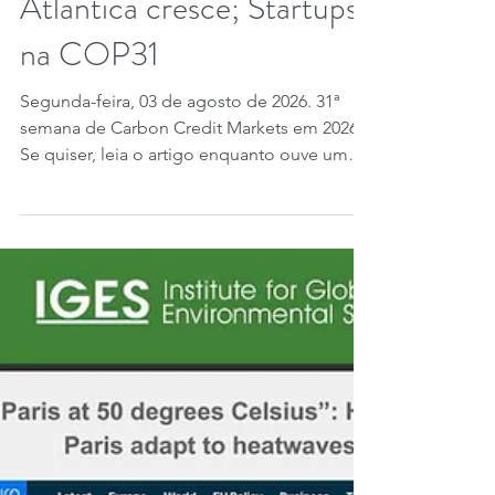
digital IFRS; SBCE, Mata
Atlântica cresce; Startups
na COP31
Segunda-feira, 03 de agosto de 2026. 31ª
semana de Carbon Credit Markets em 2026.
Se quiser, leia o artigo enquanto ouve uma
música do Carbon Credit Markets. Créditos
de carbono avançam com a inclusão da
energia renovável no Artigo 6.4, ampliando
o mercado da ONU e fortalecendo metas
globais, enquanto a Etiópia registra pela
primeira vez reduções verificadas sob o
padrão ISFL - Initiative for Sustainable Forest
Landscapes do Banco Mundial, totalizando
14,9 milhões de tCO₂e e