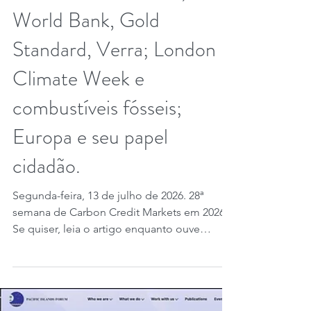
12 de jul.
5 min de leitura
28ª semana CCM 2026.
Semana das certificadoras.
Créditos de carbono,
World Bank, Gold
Standard, Verra; London
Climate Week e
combustíveis fósseis;
Europa e seu papel
cidadão.
Segunda-feira, 13 de julho de 2026. 28ª