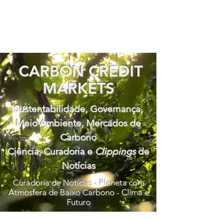
CARBON CREDIT
MARKETS
Sustentabilidade, Governança,
Meio Ambiente, Mercados de
Carbono
Ciência, Curadoria e
Clippings
de
Notícias
Curadoria de Notícias - Planeta com
Atmosfera de Baixo Carbono - Clima e
Futuro