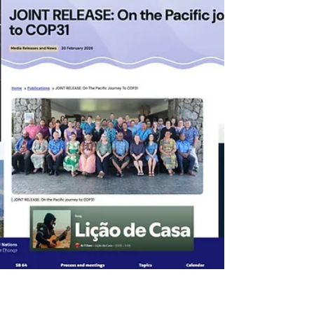
semana de Carbon Credit Markets em 2026.
Se quiser, leia o artigo enquanto ouve
qualquer música do Carbon Credit Markets
de sua escolha. Créditos de carbono são
destacados como instrumentos essenciais
para integrar planejamento climático
nacional e garantir responsabilidade
contínua por emissões, com novos guias do
Banco Mundial e da Gold Standard
mostrando como esses mecanismos evitam
lock‑ins, fortalecem sinais de investimento e
viabi