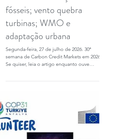
California; Europa, calor
extremo e restrição a
fósseis; vento quebra
turbinas; WMO e
adaptação urbana
Segunda-feira, 27 de julho de 2026. 30ª
semana de Carbon Credit Markets em 2026.
Se quiser, leia o artigo enquanto ouve
qualquer música do Carbon Credit Markets
de sua escolha. Créditos de carbono, o
Quênia planeja lançar em 2027 uma bolsa
nacional para negociar créditos a partir do
Registro Nacional de Carbono, mirando até
US$ 5 bilhões em investimentos e liderança