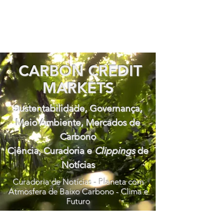
CARBON CREDIT
MARKETS
Sustentabilidade, Governança,
Meio Ambiente, Mercados de
Carbono
Ciência, Curadoria e
Clippings
de
Notícias
Curadoria de Notícias - Planeta com
Atmosfera de Baixo Carbono - Clima e
Futuro