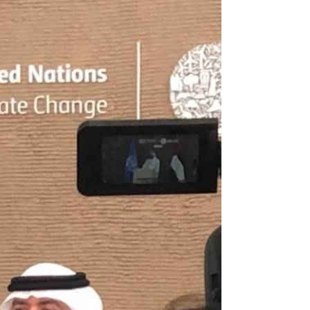
Durante a última COP-28 e citado em uma
de nossos posts diários, fizemos referência a
uma ferramenta divulgada por Al Gore,
ambientalista e ex-vice-presidente dos
Estados Unidos. Referimo-nos ao painel “ Al
Gore and Climate TRACE Unveil Game-
Changing Greenhouse Gas Emissions
Inventory ”. Hoje revisaremos aquele
interessante painel, por sua ligação com a
integridade, a transparência e
principalmente por se tratar de informação
gratu