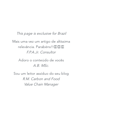
This page is exclusive for Brazil
Mais uma vez um artigo de altíssima
relevância. Parabéns!!👏👏👏
F.P.A.Jr. Consultor
Adoro o conteúdo de vocês
A.B. MSc.
Sou um leitor assíduo do seu blog
R.M. Carbon and Food
Value Chain Manager
doar
Obrigado por
para
CarbonCreditMarkets.com