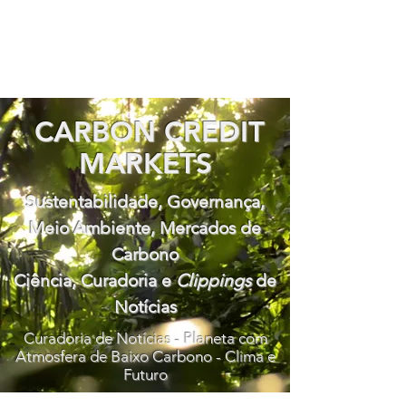
CARBON CREDIT
MARKETS
Sustentabilidade, Governança,
Meio Ambiente, Mercados de
Carbono
Ciência, Curadoria e
Clippings
de
Notícias
Curadoria de Notícias - Planeta com
Atmosfera de Baixo Carbono - Clima e
Futuro