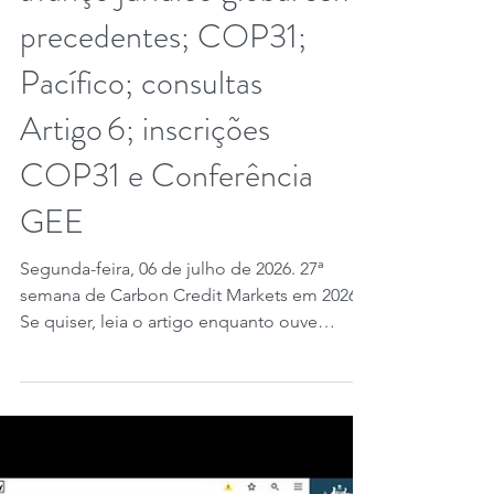
avanço jurídico global sem
precedentes; COP31;
Pacífico; consultas
Artigo 6; inscrições
COP31 e Conferência
GEE
Segunda-feira, 06 de julho de 2026. 27ª
semana de Carbon Credit Markets em 2026.
Se quiser, leia o artigo enquanto ouve
qualquer música de Carbon Credit Markets
de sua escolha. Créditos de carbono, grupo
de trabalho da UNIDROIT – organização
internacional fundada em 1926 dedicada à