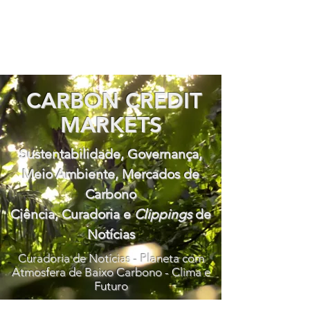
CARBON CREDIT
MARKETS
Sustentabilidade, Governança,
Meio Ambiente, Mercados de
Carbono
Ciência, Curadoria e
Clippings
de
Notícias
Curadoria de Notícias - Planeta com
Atmosfera de Baixo Carbono - Clima e
Futuro