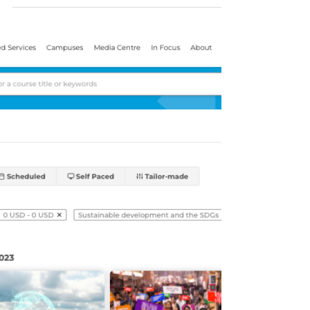
2023. O primeiro relatório “global stocktake”
(avaliação global) foi divulgado no último
dia 8 de...