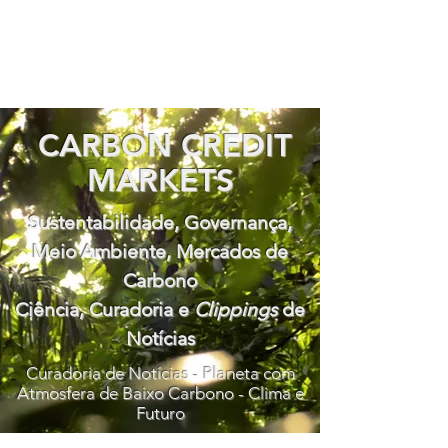
CARBON CREDIT
MARKETS
Sustentabilidade, Governança,
Meio Ambiente, Mercados de
Carbono
Ciência, Curadoria e
Clippings
de
Notícias
Curadoria de Notícias - Planeta com
Atmosfera de Baixo Carbono - Clima e
Futuro