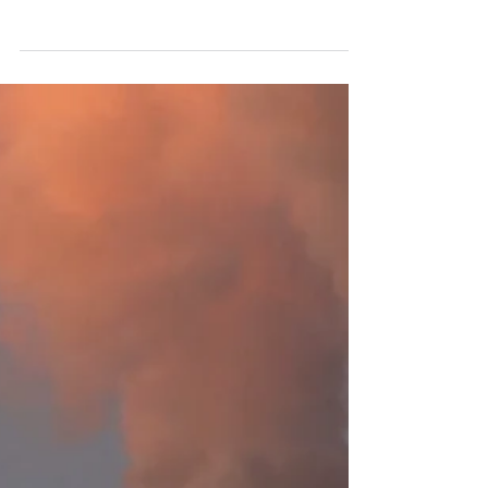
Verra publicou sua mais nova metodologia
Verified Carbon Standard (VCS) VM0049
sobre Captura e...