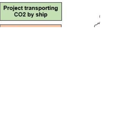
Segundo a agência Fitch Ratings, o pacote
climático "Fit for 55" aprovado pela UE
aumentará os custos de carbono dos
produtores e...