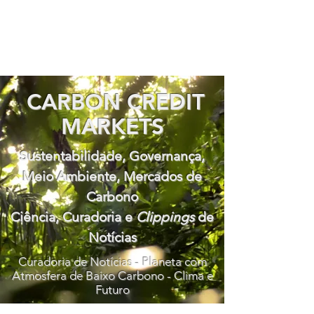
CARBON CREDIT
MARKETS
Sustentabilidade, Governança,
Meio Ambiente, Mercados de
Carbono
Ciência, Curadoria e
Clippings
de
Notícias
Curadoria de Notícias - Planeta com
Atmosfera de Baixo Carbono - Clima e
Futuro