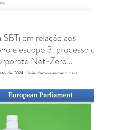
 SBTi em relação aos
ono e escopo 3: processo de
Corporate Net-Zero
gosto de 2024. Hoje damos espaço para
ed Targets initiative (SBTi) divulgada em...