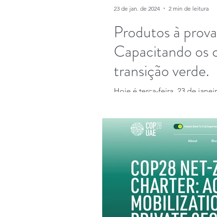
23 de jan. de 2024
2 min de leitura
Produtos à prova
Capacitando os 
transição verde.
Hoje é terça-feira, 23 de jane
que proíbe informações engan