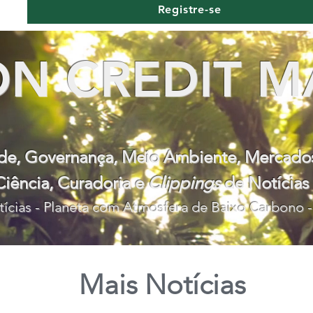
Registre-se
N CREDIT M
ade, Governança, Meio Ambiente, Mercad
Ciência, Curadoria e
Clippings
de Notícias
ícias - Planeta com Atmosfera de Baixo Carbono -
Mais Notícias