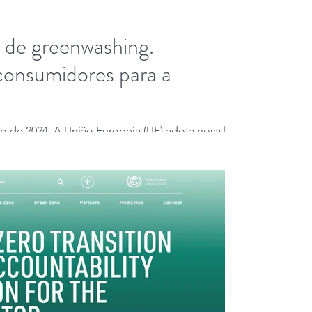
 de greenwashing.
consumidores para a
iro de 2024. A União Europeia (UE) adota nova lei
osas sobre produtos e o...