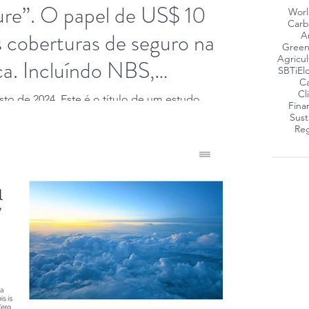
ure”. O papel de US$ 10
Worl
Carb
s coberturas de seguro na
A
Green
Agricul
ca. Incluíndo NBS,
SBTi
El
Ca
itos de carbono e de
Cl
sto de 2024. Este é o título de um estudo
Fina
s mercados de seguros, publicado pela...
e CCS.
Sust
Reg