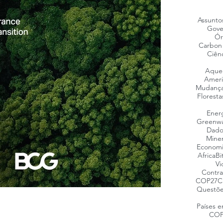
Assunto
Gove
Ór
Carbon 
Ciên
Aquec
Ameri
Mudança
Floresta
Energ
Greenwa
Dado
Mine
Economi
Africa
Bi
Vi
Contra
COP27
C
Questõe
Países 
COP