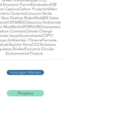
Green Bonds
Redução CO2
d Economic Forum
Estratosfera
FSB
on Capture
Carbon Footprint
Vídeo
ntónio Guterres
Consumo Verde
 New Deal
Joe Biden
Moda
Bill Gates
ture
COP26
IBGC
Assuntos Ambientais
on Musk
Banks
SFDR
SASB
Greenpeace
rbon Contracts
Climate Change
imate Issues
Governments
COP17
nças Ambientais / Finance
Ferrovias
ainability
John Kerry
CO2 Emissions
ulatory Bodies
Economia CIrcular
Environmental Finance
Hydrogen Markets
Projetos