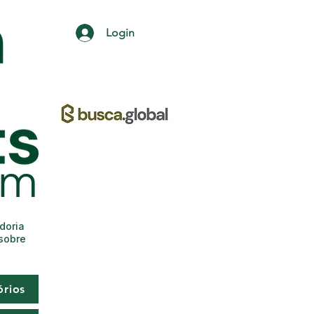
Login
adoria
 sobre
órios