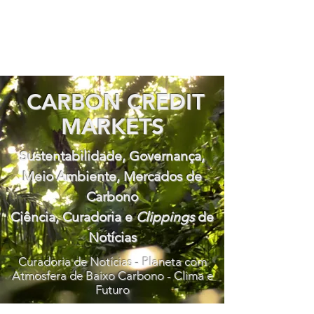
CARBON CREDIT
MARKETS
Sustentabilidade, Governança,
Meio Ambiente, Mercados de
Carbono
Ciência, Curadoria e
Clippings
de
Notícias
Curadoria de Notícias - Planeta com
Atmosfera de Baixo Carbono - Clima e
Futuro