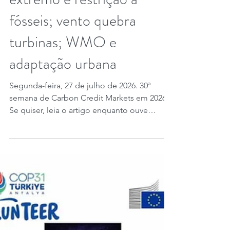
de carbono, Quênia e
California; Europa, calor
extremo e restrição a
fósseis; vento quebra
turbinas; WMO e
adaptação urbana
Segunda-feira, 27 de julho de 2026. 30ª
semana de Carbon Credit Markets em 2026.
Se quiser, leia o artigo enquanto ouve
qualquer música do Carbon Credit Markets
de sua escolha. Créditos de carbono, o
Quênia planeja lançar em 2027 uma bolsa
nacional para negociar créditos a partir do
Registro Nacional de Carbono, mirando até
US$ 5 bilhões em investimentos e liderança