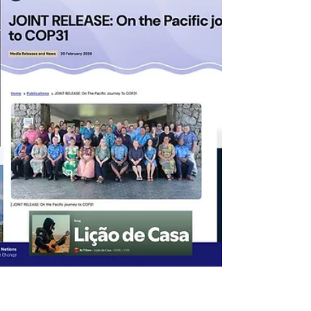
Segunda-feira, 13 de julho de 2026. 28ª
semana de Carbon Credit Markets em 2026.
Se quiser, leia o artigo enquanto ouve
qualquer música do Carbon Credit Markets
de sua escolha. Créditos de carbono são
destacados como instrumentos essenciais
para integrar planejamento climático
nacional e garantir responsabilidade
contínua por emissões, com novos guias do
Banco Mundial e da Gold Standard
mostrando como esses mecanismos evitam
lock‑ins, fortalecem sinais de investimento e
viabi