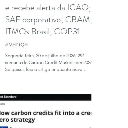
Emissões da aviação.
União Europeia revisa ETS,
inclui aviação internacional
e recebe alerta da ICAO;
SAF corporativo; CBAM;
ITMOs Brasil; COP31
avança
Segunda-feira, 20 de julho de 2026. 29ª
semana de Carbon Credit Markets em 2026.
Se quiser, leia o artigo enquanto ouve
qualquer música do Carbon Credit Markets
de sua escolha. Créditos de carbono na
União Européia passam por uma revisão do