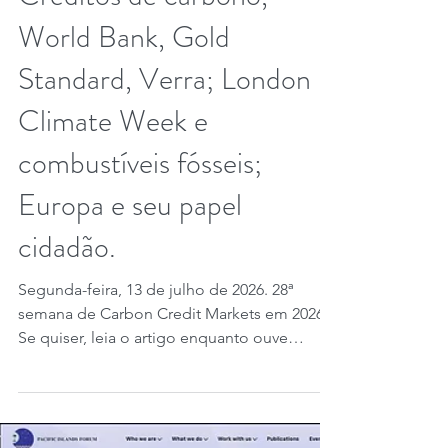
12 de jul.
5 min de leitura
28ª semana CCM 2026.
Semana das certificadoras.
Créditos de carbono,
World Bank, Gold
Standard, Verra; London
Climate Week e
combustíveis fósseis;
Europa e seu papel
cidadão.