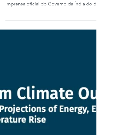
Comércio (OMC) esta
semana em Abu Dhabi.
Hoje é terça-feira, 27 de fevereiro de 2024.
De acordo com um comunicado de
imprensa oficial do Governo da Índia do dia
23 de fevereiro,...