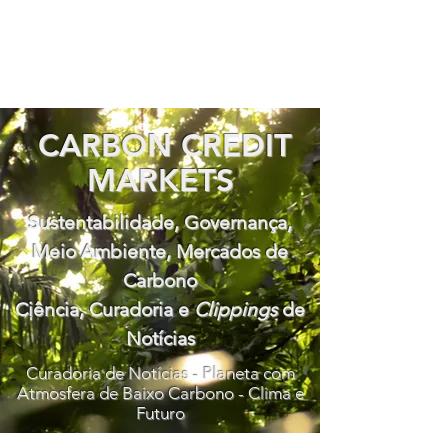
CARBON CREDIT
MARKETS
Sustentabilidade, Governança,
Meio Ambiente, Mercados de
Carbono
Ciência, Curadoria e
Clippings
de
Notícias
Curadoria de Notícias - Planeta com
Atmosfera de Baixo Carbono - Clima e
Futuro