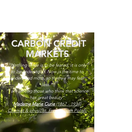
CARBON CREDIT
MARKETS
“Nothing in life is to be feared, it is only
to be understood. Now is the time to
understand more, so that we may fear
less.”
“I am among those who think that science
has great beauty”
Madame Marie Curie
(1867 - 1934)
Chemist & physicist. French, born Polish.