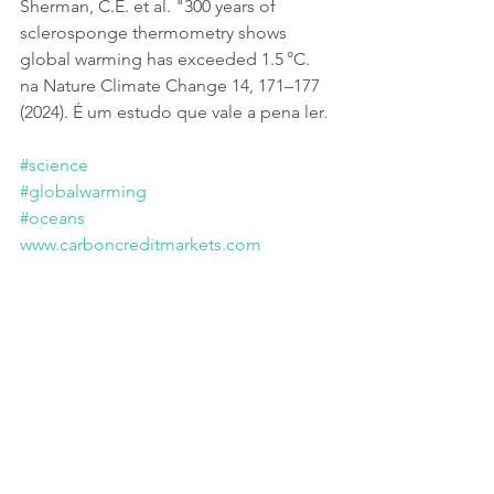
Sherman, C.E. et al. "300 years of 
sclerosponge thermometry shows 
global warming has exceeded 1.5 °C. 
na Nature Climate Change 14, 171–177 
(2024). É um estudo que vale a pena ler.
#science
#globalwarming
#oceans
www.carboncreditmarkets.com