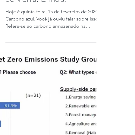
15 de fev. de 2024
2 min de leitura
O que é Carbono Azul?
Aqui está um ótimo artigo
de Verra. E mais.
Hoje é quinta-feira, 15 de fevereiro de 2024.
Carbono azul. Você já ouviu falar sobre isso?
Refere-se ao carbono armazenado na
biomassa...