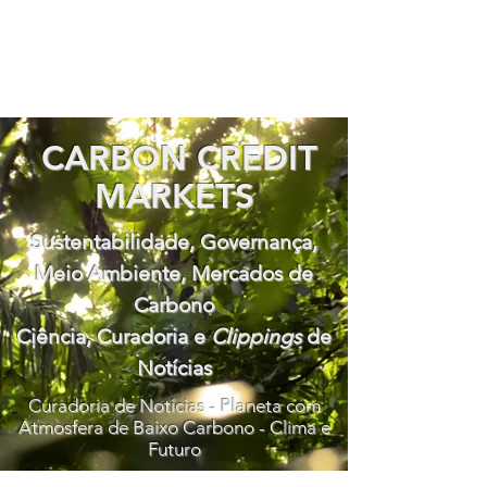
CARBON CREDIT
MARKETS
Sustentabilidade, Governança,
Meio Ambiente, Mercados de
Carbono
Ciência, Curadoria e
Clippings
de
Notícias
Curadoria de Notícias - Planeta com
Atmosfera de Baixo Carbono - Clima e
Futuro