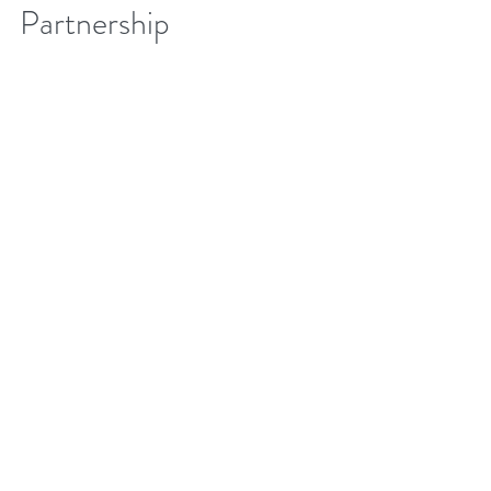
Tracking Working Group
of the Paris Agreement
Article 6 Implementation
Partnership
Carbon Credit Markets participou do "1st
Tracking Working Group", do "Paris
Agreement Article 6 Implementation
Partnership" liderado pelo...