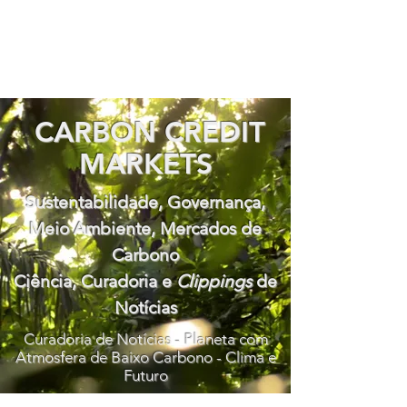
CARBON CREDIT
MARKETS
Sustentabilidade, Governança,
Meio Ambiente, Mercados de
Carbono
Ciência, Curadoria e
Clippings
de
Notícias
Curadoria de Notícias - Planeta com
Atmosfera de Baixo Carbono - Clima e
Futuro