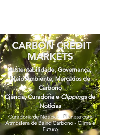
CARBON CREDIT
MARKETS
Sustentabilidade, Governança,
Meio Ambiente, Mercados de
Carbono
Ciência, Curadoria e
Clippings
de
Notícias
Curadoria de Notícias - Planeta com
Atmosfera de Baixo Carbono - Clima e
Futuro