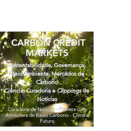
CARBON CREDIT
MARKETS
Sustentabilidade, Governança,
Meio Ambiente, Mercados de
Carbono
Ciência, Curadoria e
Clippings
de
Notícias
Curadoria de Notícias - Planeta com
Atmosfera de Baixo Carbono - Clima e
Futuro