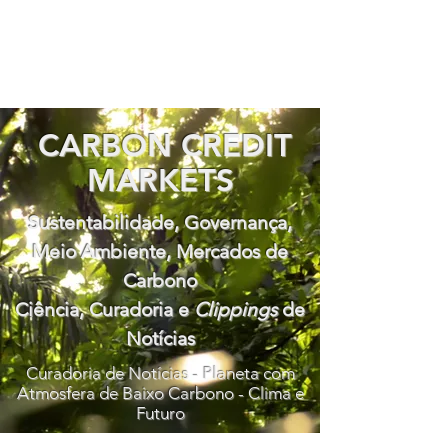
CARBON CREDIT
MARKETS
Sustentabilidade, Governança,
Meio Ambiente, Mercados de
Carbono
Ciência, Curadoria e
Clippings
de
Notícias
Curadoria de Notícias - Planeta com
Atmosfera de Baixo Carbono - Clima e
Futuro