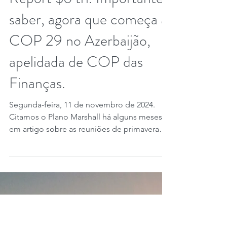
10 de nov. de 2024
2 min de leitura
Loss and Damage $1 bi,
Plano Marshall $1,4 tri e
Needs Determination
Report $6 tri. Importante
saber, agora que começa a
COP 29 no Azerbaijão,
apelidada de COP das
Finanças.
Segunda-feira, 11 de novembro de 2024.
Citamos o Plano Marshall há alguns meses,
em artigo sobre as reuniões de primavera