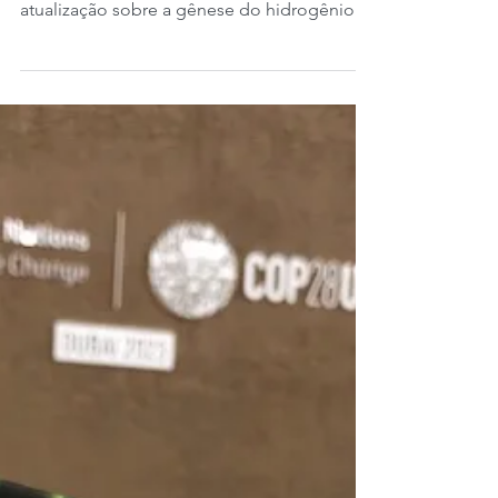
captura marinha de CO2?
Publicado originalmente em 5 de abril de
2024. Esta semana postamos uma
atualização sobre a gênese do hidrogênio
natural, fruto de uma...