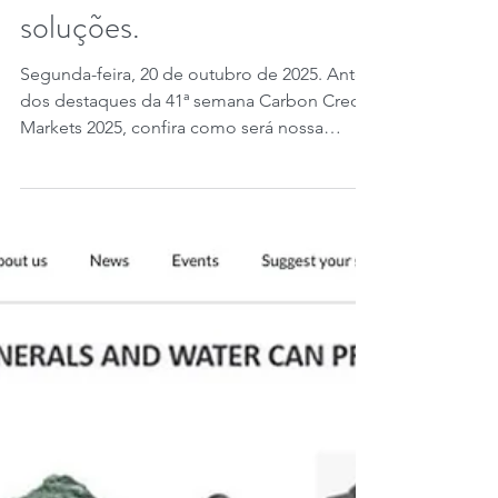
avançam em ações e
soluções.
Segunda-feira, 20 de outubro de 2025. Antes
dos destaques da 41ª semana Carbon Credit
Markets 2025, confira como será nossa
cobertura da COP30 . Rumo à COP30, nossa
programação muda temporariamente: a
partir de hoje, os conteúdos terão formato
mais dinâmico e frequência ampliada,
acompanhando de perto os principais
acontecimentos da conferência — como
fizemos na COP28 em Dubai . A Carbon
Credit Markets integra a coalizão COP
Experience , garantindo uma cobertura
estratégic