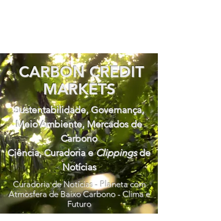
CARBON CREDIT
MARKETS
Sustentabilidade, Governança,
Meio Ambiente, Mercados de
Carbono
Ciência, Curadoria e
Clippings
de
Notícias
Curadoria de Notícias - Planeta com
Atmosfera de Baixo Carbono - Clima e
Futuro