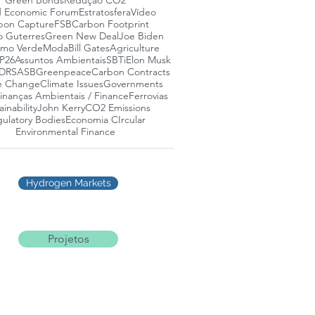
Green Bonds
Redução CO2
d Economic Forum
Estratosfera
Vídeo
bon Capture
FSB
Carbon Footprint
o Guterres
Green New Deal
Joe Biden
mo Verde
Moda
Bill Gates
Agriculture
P26
Assuntos Ambientais
SBTi
Elon Musk
DR
SASB
Greenpeace
Carbon Contracts
e Change
Climate Issues
Governments
inanças Ambientais / Finance
Ferrovias
ainability
John Kerry
CO2 Emissions
ulatory Bodies
Economia CIrcular
Environmental Finance
Hydrogen Markets
Projetos