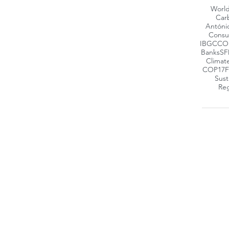
Worl
Car
Antóni
Consu
IBGC
CO
Banks
SF
Climat
COP17
F
Sust
Reg