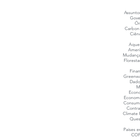
Assunto
Gove
Ór
Carbon 
Ciên
Aquec
Ameri
Mudança
Floresta
Fina
Greenwa
Dado
M
Econo
Economi
Consumo
Contra
Climate 
Ques
Países 
COP