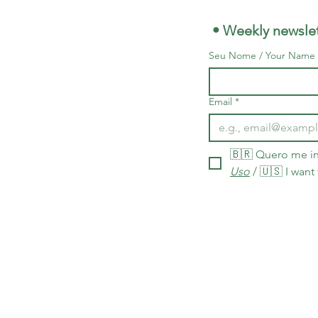
 • Weekly newslet
Seu Nome / Your Name
Email
*
🇧🇷 Quero me in
Uso
 / 🇺🇸 I want