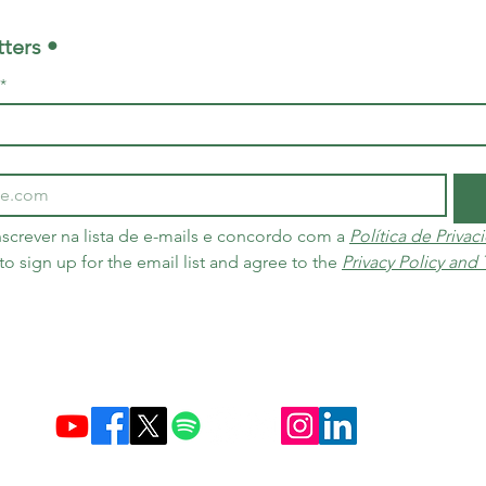
ters •
*
screver na lista de e-mails e concordo com a 
Política de Priva
 to sign up for the email list and agree to the 
Privacy Policy and
Criada em 10 de dezembro de 2004 no Brasil e nos Países Baixos
Carbon Credit Markets