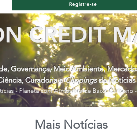
Registre-se
N CREDIT M
ade, Governança, Meio Ambiente, Mercad
Ciência, Curadoria e
Clippings
de Notícias
ícias - Planeta com Atmosfera de Baixo Carbono -
Mais Notícias