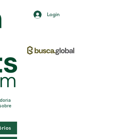
Login
adoria
 sobre
órios