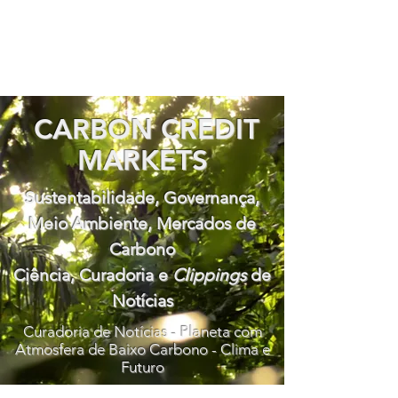
CARBON CREDIT
MARKETS
Sustentabilidade, Governança,
Meio Ambiente, Mercados de
Carbono
Ciência, Curadoria e
Clippings
de
Notícias
Curadoria de Notícias - Planeta com
Atmosfera de Baixo Carbono - Clima e
Futuro