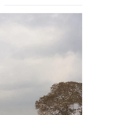
Hoje é domingo, 22 de outubro de 2023.
Olha só que App interessante lançado pela
Secretaria de Meio Ambiente, Infraestrutura
e Logística...