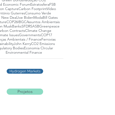
Green Bonds
Redução CO2
d Economic Forum
Estratosfera
FSB
on Capture
Carbon Footprint
Vídeo
ntónio Guterres
Consumo Verde
 New Deal
Joe Biden
Moda
Bill Gates
ture
COP26
IBGC
Assuntos Ambientais
on Musk
Banks
SFDR
SASB
Greenpeace
rbon Contracts
Climate Change
imate Issues
Governments
COP17
nças Ambientais / Finance
Ferrovias
ainability
John Kerry
CO2 Emissions
ulatory Bodies
Economia CIrcular
Environmental Finance
Hydrogen Markets
Projetos