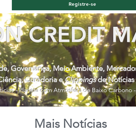
Registre-se
N CREDIT M
ade, Governança, Meio Ambiente, Mercad
Ciência, Curadoria e
Clippings
de Notícias
ícias - Planeta com Atmosfera de Baixo Carbono -
Mais Notícias