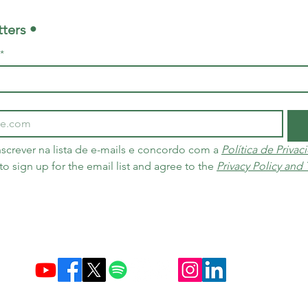
ters •
*
screver na lista de e-mails e concordo com a 
Política de Priva
 to sign up for the email list and agree to the 
Privacy Policy and
Criada em 10 de dezembro de 2004 no Brasil e nos Países Baixos
Carbon Credit Markets