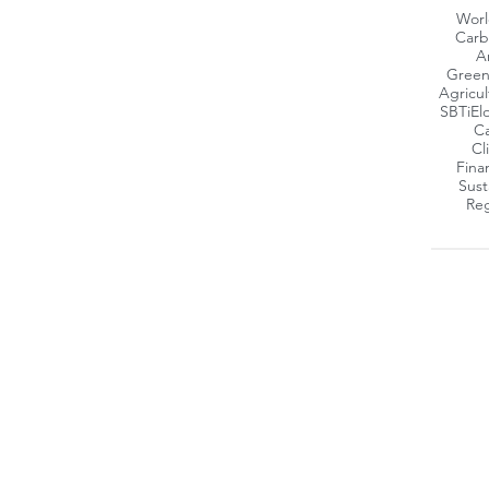
Worl
Carb
A
Green
Agricul
SBTi
El
Ca
Cl
Fina
Sust
Reg