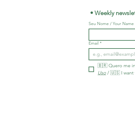
 • Weekly newslet
Seu Nome / Your Name
Email
*
🇧🇷 Quero me in
Uso
 / 🇺🇸 I want