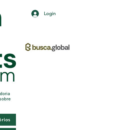
Login
adoria
 sobre
órios