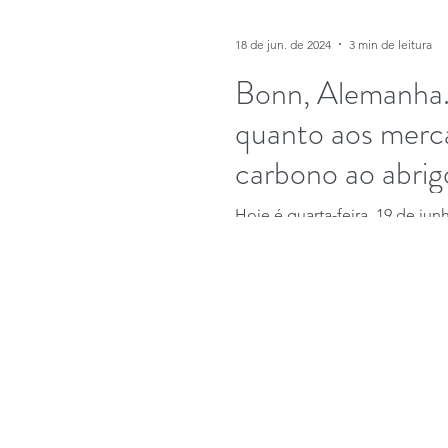
18 de jun. de 2024
3 min de leitura
Bonn, Alemanha.
quanto aos merca
carbono ao abrigo
Hoje é quarta-feira, 19 de jun
créditos de carbono, tal como