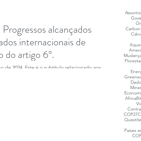
Assunto
Gove
Ór
 Progressos alcançados
Carbon 
Ciên
dos internacionais de
Aquec
 do artigo 6º.
Ameri
Mudança
Floresta
ho de 2024. Este é o subtítulo relacionado aos
Energ
 aparece no press release...
Greenwa
Dado
Mine
Economi
Africa
Bi
Vi
Contra
COP27
C
Questõe
Países 
COP