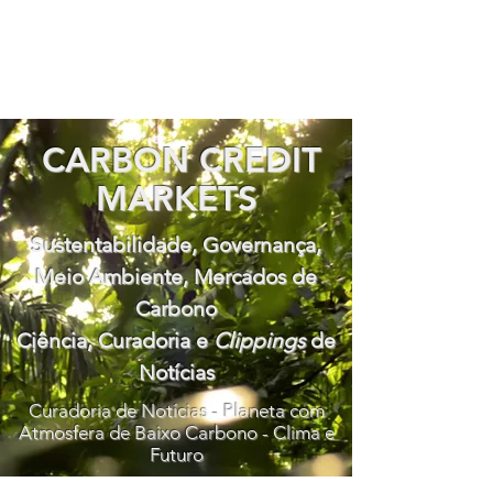
CARBON CREDIT
MARKETS
Sustentabilidade, Governança,
Meio Ambiente, Mercados de
Carbono
Ciência, Curadoria e
Clippings
de
Notícias
Curadoria de Notícias - Planeta com
Atmosfera de Baixo Carbono - Clima e
Futuro