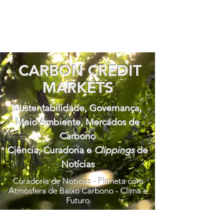
CARBON CREDIT
MARKETS
Sustentabilidade, Governança,
Meio Ambiente, Mercados de
Carbono
Ciência, Curadoria e
Clippings
de
Notícias
Curadoria de Notícias - Planeta com
Atmosfera de Baixo Carbono - Clima e
Futuro