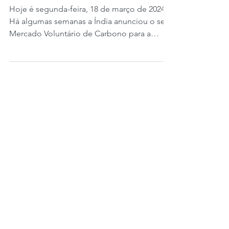
Mercado Voluntário de
Carbono no Setor
Agrícola.
Hoje é segunda-feira, 18 de março de 2024.
Há algumas semanas a Índia anunciou o seu
Mercado Voluntário de Carbono para a
Agricultura. E...