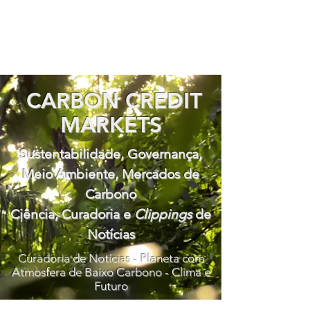
CARBON CREDIT
MARKETS
Sustentabilidade, Governança,
Meio Ambiente, Mercados de
Carbono
Ciência, Curadoria e
Clippings
de
Notícias
Curadoria de Notícias - Planeta com
Atmosfera de Baixo Carbono - Clima e
Futuro