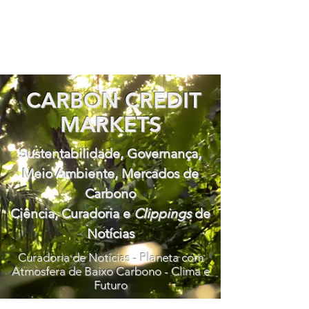
CARBON CREDIT
MARKETS
Sustentabilidade, Governança,
Meio Ambiente, Mercados de
Carbono
Ciência, Curadoria e
Clippings
de
Notícias
Curadoria de Notícias - Planeta com
Atmosfera de Baixo Carbono - Clima e
Futuro