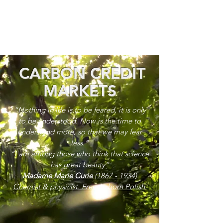
CARBON CREDIT
MARKETS
“Nothing in life is to be feared, it is only
to be understood. Now is the time to
understand more, so that we may fear
less.”
“I am among those who think that science
has great beauty”
Madame Marie Curie
(1867 - 1934)
Chemist & physicist. French, born Polish.