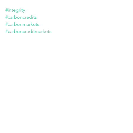
#integrity
#carboncredits
#carbonmarkets
#carboncreditmarkets