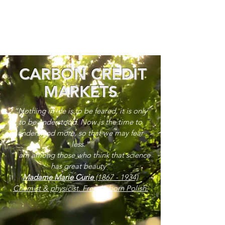
CARBON CREDIT
MARKETS
“Nothing in life is to be feared, it is only
to be understood. Now is the time to
understand more, so that we may fear
less.”
“I am among those who think that science
has great beauty”
Madame Marie Curie
(1867 - 1934)
Chemist & physicist. French, born Polish.