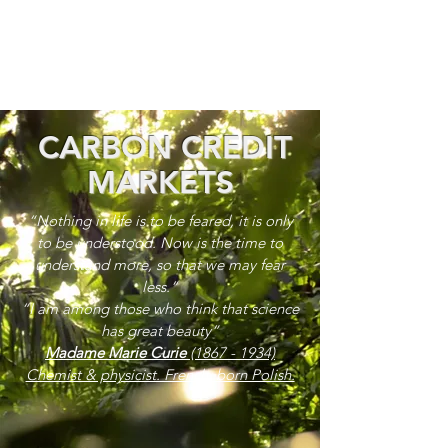
CARBON CREDIT
MARKETS
“Nothing in life is to be feared, it is only
to be understood. Now is the time to
understand more, so that we may fear
less.”
“I am among those who think that science
has great beauty”
Madame Marie Curie
(1867 - 1934)
Chemist & physicist. French, born Polish.