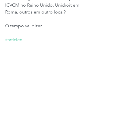
ICVCM no Reino Unido, Unidroit em 
Roma, outros em outro local?
O tempo vai dizer.
#article6
#carboncredits
#carboncreditmarkets
www.carboncreditmarkets.com