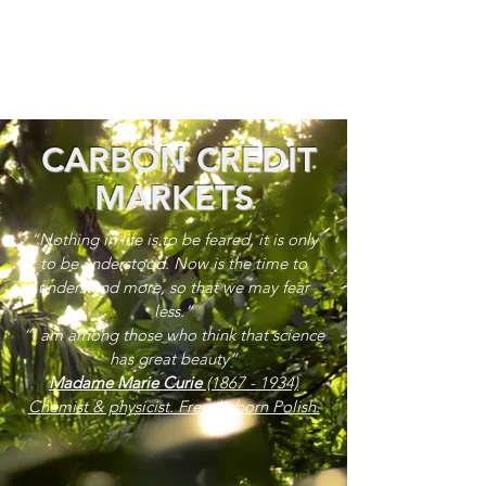
CARBON CREDIT
MARKETS
“Nothing in life is to be feared, it is only
to be understood. Now is the time to
understand more, so that we may fear
less.”
“I am among those who think that science
has great beauty”
Madame Marie Curie
(1867 - 1934)
Chemist & physicist. French, born Polish.