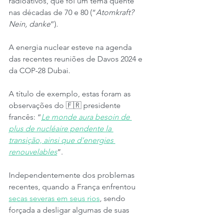
radioativos, que foi um tema quente 
nas décadas de 70 e 80 (“
Atomkraft? 
Nein, danke
”).
A energia nuclear esteve na agenda 
das recentes reuniões de Davos 2024 e 
da COP-28 Dubai.
A título de exemplo, estas foram as 
observações do 🇫🇷 presidente 
francês: “
Le monde aura besoin de 
plus de nucléaire pendente la 
transição, ainsi que d’energies 
renouvelables
”.
Independentemente dos problemas 
recentes, quando a França enfrentou 
secas severas em seus rios
, sendo 
forçada a desligar algumas de suas 