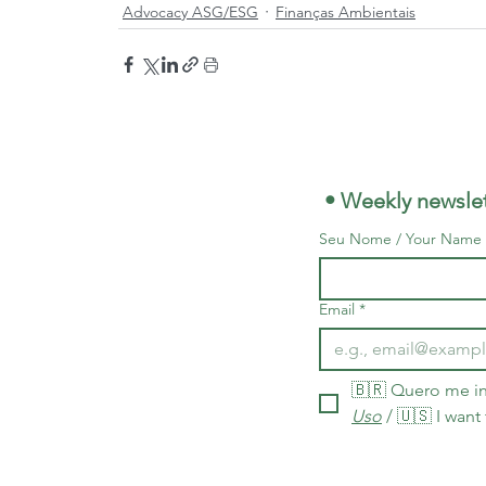
Advocacy ASG/ESG
Finanças Ambientais
 • Weekly newslet
Seu Nome / Your Name
Email
*
🇧🇷 Quero me in
Uso
 / 🇺🇸 I want