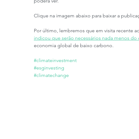
poderá ver.
Clique na imagem abaixo para baixar a publicaç
Por último, lembremos que em visita recente ao 
indicou que serão necessários nada menos do q
economia global de baixo carbono.
#climateinvestment
#esginvesting
#climatechange