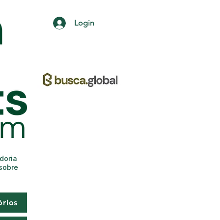
Login
adoria
 sobre
órios