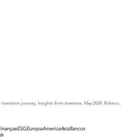
transition journey, Insights from investors. May 2024. Robeco.
inanças
ESG
Europa
America
Asia
Bancos
ds