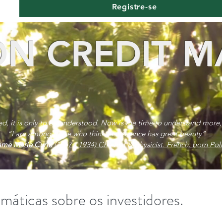
Registre-se
N CREDIT M
red, it is only to be understood. Now is the time to understand more,
“I am among those who think that science has great beauty”
me Marie Curie
(1867 - 1934) Chemist & physicist. French, born Poli
máticas sobre os investidores.