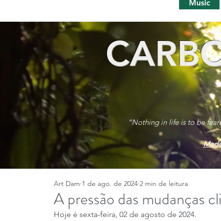
Music
CARBO
“Nothing in life is to be fea
Mada
Art Dam
1 de ago. de 2024
2 min de leitura
A pressão das mudanças cli
Hoje é sexta-feira, 02 de agosto de 2024.