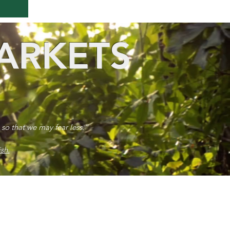
ARKETS
 so that we may fear less.”
sh.