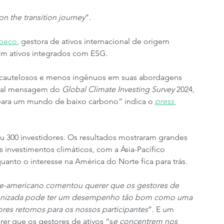
on the transition journey
”.
beco
, gestora de ativos internacional de origem 
em ativos integrados com ESG.
, cautelosos e menos ingênuos em suas abordagens 
cipal mensagem do 
Global Climate Investing Survey
 2024, 
para um mundo de baixo carbono” indica o 
press 
u 300 investidores. Os resultados mostraram grandes 
s investimentos climáticos, com a Ásia-Pacífico 
nto o interesse na América do Norte fica para trás.
e-americano comentou querer que os gestores de 
bonizada pode ter um desempenho tão bom como uma 
res retornos para os nossos participantes
”. E um 
rer que os gestores de ativos “s
e concentrem nos 