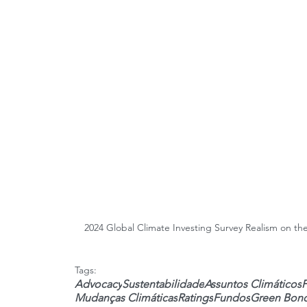
2024 Global Climate Investing Survey Realism on the 
Tags:
Advocacy
Sustentabilidade
Assuntos Climáticos
F
Mudanças Climáticas
Ratings
Fundos
Green Bon