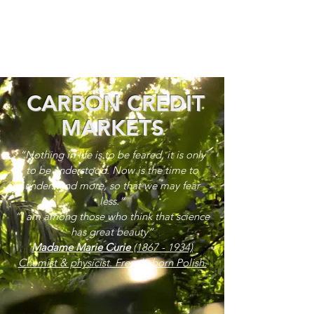
CARBON CREDIT
MARKETS
“Nothing in life is to be feared, it is only
to be understood. Now is the time to
understand more, so that we may fear
less.”
“I am among those who think that science
has great beauty”
Madame Marie Curie
(1867 - 1934)
Chemist & physicist. French, born Polish.