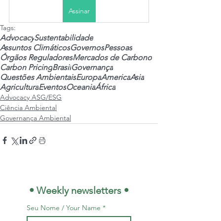
Assinar
Tags:
Advocacy
Sustentabilidade
Assuntos Climáticos
Governos
Pessoas
Órgãos Reguladores
Mercados de Carbono
Carbon Pricing
Brasil
Governança
Questões Ambientais
Europa
America
Asia
Agricultura
Eventos
Oceania
África
Advocacy ASG/ESG
Ciência Ambiental
Governança Ambiental
 • Weekly newsletters •
Seu Nome / Your Name
*