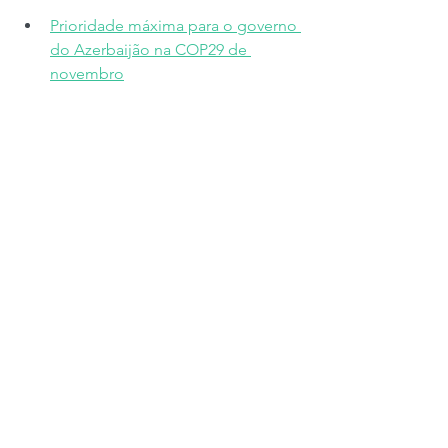
Prioridade máxima para o governo 
do Azerbaijão na COP29 de 
novembro
Em destaque na agenda da World 
Investor Week 2024 da IOSCO
#climatefinance
#usa
#carboncreditmarkets