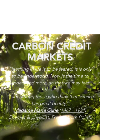
CARBON CREDIT
MARKETS
“Nothing in life is to be feared, it is only
to be understood. Now is the time to
understand more, so that we may fear
less.”
“I am among those who think that science
has great beauty”
Madame Marie Curie
(1867 - 1934)
Chemist & physicist. French, born Polish.