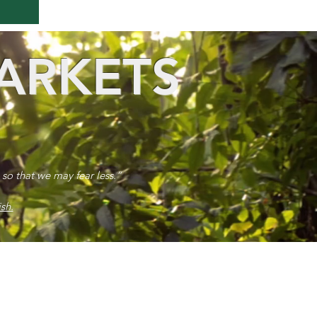
ARKETS
 so that we may fear less.”
sh.