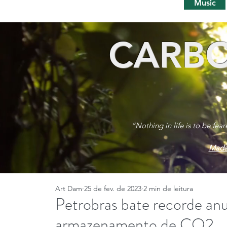
Music
CARBO
“Nothing in life is to be fea
Mada
Art Dam
25 de fev. de 2023
2 min de leitura
Petrobras bate recorde anu
armazenamento de CO2