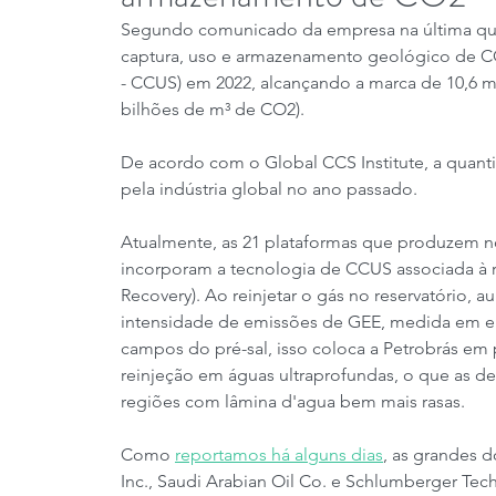
Segundo comunicado da empresa na última quint
captura, uso e armazenamento geológico de 
- CCUS) em 2022, alcançando a marca de 10,6 mi
bilhões de m³ de CO2).
De acordo com o Global CCS Institute, a quant
pela indústria global no ano passado.
Atualmente, as 21 plataformas que produzem no
incorporam a tecnologia de CCUS associada à 
Recovery). Ao reinjetar o gás no reservatório, a
intensidade de emissões de GEE, medida em emi
campos do pré-sal, isso coloca a Petrobrás em
reinjeção em águas ultraprofundas, o que as d
regiões com lâmina d'agua bem mais rasas.
Como 
reportamos há alguns dias
, as grandes d
Inc., Saudi Arabian Oil Co. e Schlumberger Te