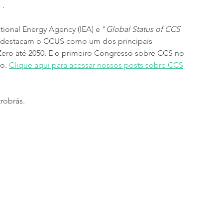
 .
ational Energy Agency (IEA) e "
Global Status of CCS 
 - destacam o CCUS como um dos principais 
Zero até 2050. E o primeiro Congresso sobre CCS no 
o. 
Clique aqui para acessar nossos posts sobre CCS
robrás. 