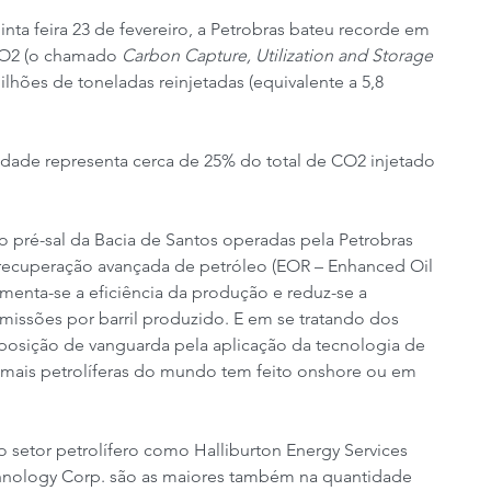
a feira 23 de fevereiro, a Petrobras bateu recorde em 
CO2 (o chamado 
Carbon Capture, Utilization and Storage 
lhões de toneladas reinjetadas (equivalente a 5,8 
idade representa cerca de 25% do total de CO2 injetado 
 pré-sal da Bacia de Santos operadas pela Petrobras 
recuperação avançada de petróleo (EOR – Enhanced Oil 
umenta-se a eficiência da produção e reduz-se a 
ssões por barril produzido. E em se tratando dos 
 posição de vanguarda pela aplicação da tecnologia de 
emais petrolíferas do mundo tem feito onshore ou em 
o setor petrolífero como Halliburton Energy Services 
chnology Corp. são as maiores também na quantidade 