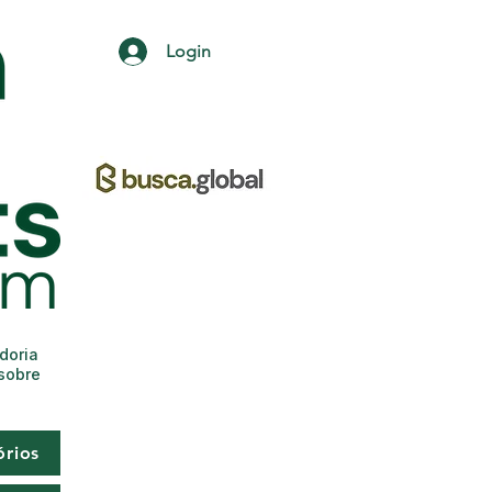
Login
adoria
 sobre
órios