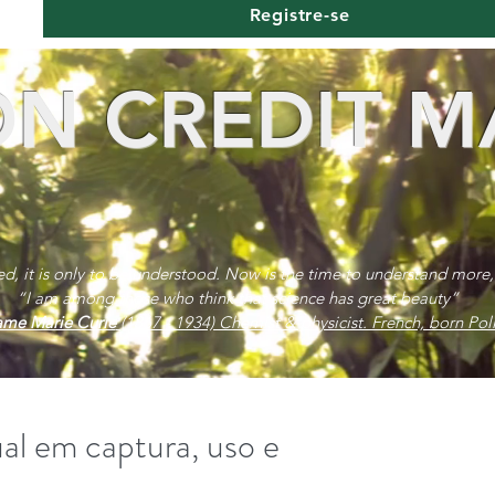
Registre-se
N CREDIT M
red, it is only to be understood. Now is the time to understand more,
“I am among those who think that science has great beauty”
me Marie Curie
(1867 - 1934) Chemist & physicist. French, born Poli
al em captura, uso e