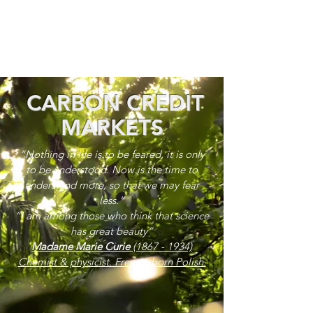
CARBON CREDIT
MARKETS
“Nothing in life is to be feared, it is only
to be understood. Now is the time to
understand more, so that we may fear
less.”
“I am among those who think that science
has great beauty”
Madame Marie Curie
(1867 - 1934)
Chemist & physicist. French, born Polish.