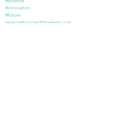
#science
#innovation
#future
www.carboncreditmarkets.com