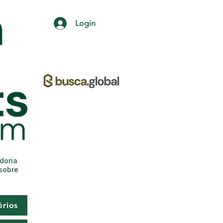
Login
adoria
 sobre
órios