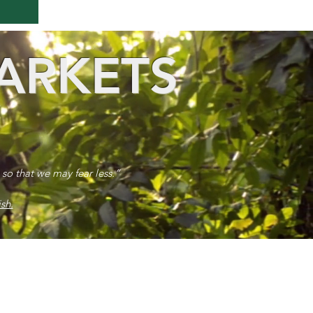
ARKETS
 so that we may fear less.”
sh.