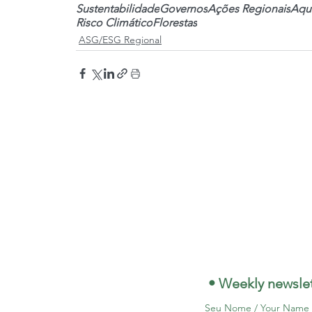
Sustentabilidade
Governos
Ações Regionais
Aqu
Risco Climático
Florestas
ASG/ESG Regional
 • Weekly newslet
Seu Nome / Your Name