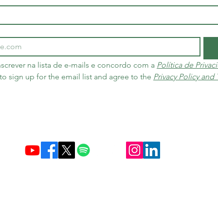
screver na lista de e-mails e concordo com a 
Política de Priva
 to sign up for the email list and agree to the 
Privacy Policy and
Criada em 10 de dezembro de 2004 no Brasil e nos Países Baixos
Carbon Credit Markets
Brasil
contact@d
amasceno.org
 e as regras de troca e devolução seguem exatamente o que é divulg