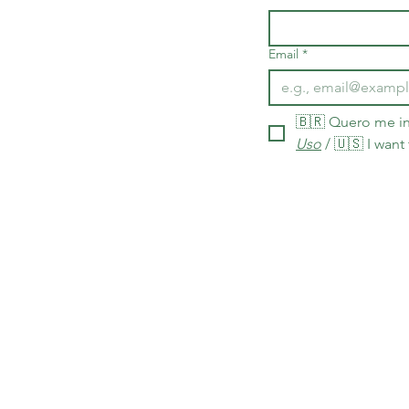
Email
*
🇧🇷 Quero me in
Uso
 / 🇺🇸 I want
As políticas de entrega, prazos