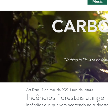
Music
CARBO
“Nothing in life is to be fea
Mada
Art Dam
17 de mai. de 2022
1 min de leitura
Incêndios florestais atingem
Incêndios que que vem ocorrendo no sudoeste d