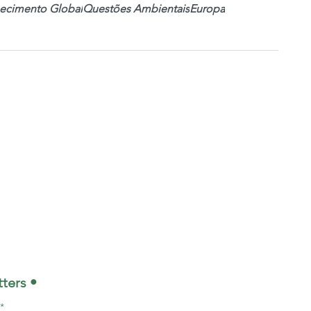
ecimento Global
Questões Ambientais
Europa
ters •
*