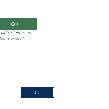
OK
cidade e Termos de 
 Terms of Use
*
Doe
ado para cada plano ou produto.​