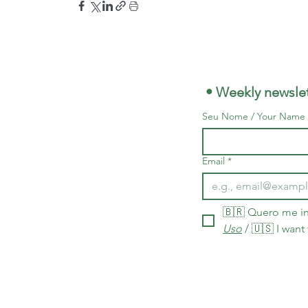
 • Weekly newslet
Seu Nome / Your Name
Email
*
🇧🇷 Quero me in
Uso
 / 🇺🇸 I want