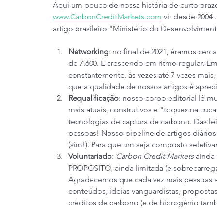
Aqui um pouco de nossa história de curto praz
www.CarbonCreditMarkets.com
 vir desde 2004 
artigo brasileiro "Ministério do Desenvolvim
Networking
: no final de 2021, éramos cer
de 7.600. E crescendo em ritmo regular. 
constantemente, às vezes até 7 vezes mais,
que a qualidade de nossos artigos é apreci
Requalificação
: nosso corpo editorial lê m
mais atuais, construtivos e "toques na cu
tecnologias de captura de carbono. Das leis
pessoas! Nosso pipeline de artigos diários
(sim!). Para que um seja composto seletiva
Voluntariado
: 
Carbon Credit Markets
 ainda
PROPÓSITO, ainda limitada (e sobrecarrega
Agradecemos que cada vez mais pessoas a
conteúdos, ideias vanguardistas, proposta
créditos de carbono (e de hidrogénio tam