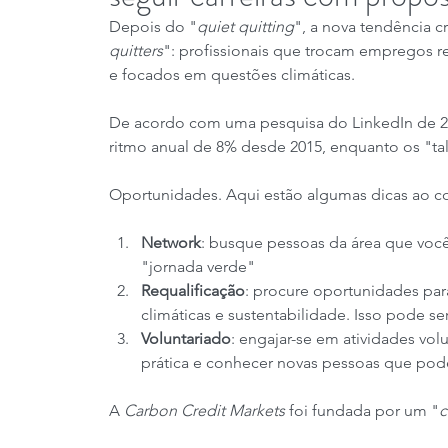
Depois do "
quiet quitting
", a nova tendência 
quitters
": profissionais que trocam empregos re
e focados em questões climáticas.
De acordo com uma pesquisa do LinkedIn de 20
ritmo anual de 8% desde 2015, enquanto os "ta
Oportunidades. Aqui estão algumas dicas ao co
Network
: busque pessoas da área que você
"jornada verde"
Requalificação
: procure oportunidades pa
climáticas e sustentabilidade. Isso pode s
Voluntariado
: engajar-se em atividades vol
prática e conhecer novas pessoas que pode
A 
Carbon Credit Markets
 foi fundada por um "
c