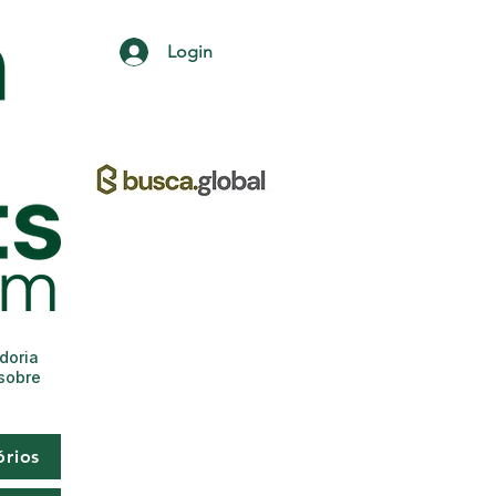
Login
adoria
 sobre
órios