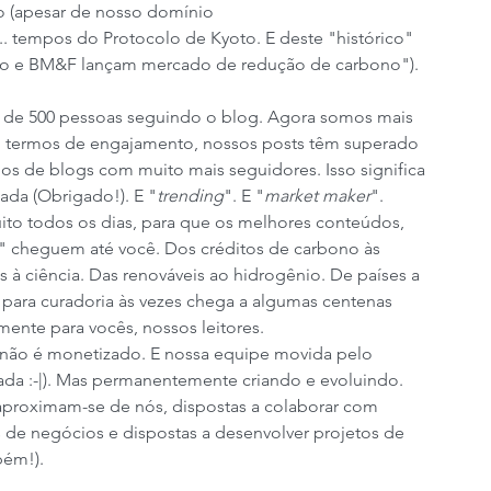
o (apesar de nosso domínio 
... tempos do Protocolo de Kyoto. E deste "histórico" 
ento e BM&F lançam mercado de redução de carbono").
ca de 500 pessoas seguindo o blog. Agora somos mais 
Em termos de engajamento, nossos posts têm superado 
 os de blogs com muito mais seguidores. Isso significa 
ada (Obrigado!). E "
trending
". E "
market maker
".
uito todos os dias, para que os melhores conteúdos, 
ca" cheguem até você. Dos créditos de carbono às 
 à ciência. Das renováveis ​​ao hidrogênio. De países a 
 para curadoria às vezes chega a algumas centenas 
mente para vocês, nossos leitores.
 não é monetizado. E nossa equipe movida pelo 
da :-|). Mas permanentemente criando e evoluindo. 
proximam-se de nós, dispostas a colaborar com 
s de negócios e dispostas a desenvolver projetos de 
bém!).