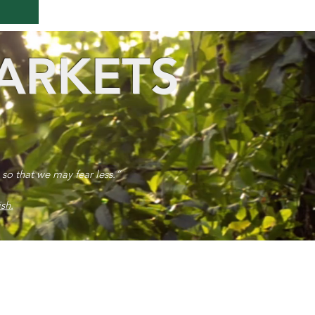
ARKETS
 so that we may fear less.”
sh.