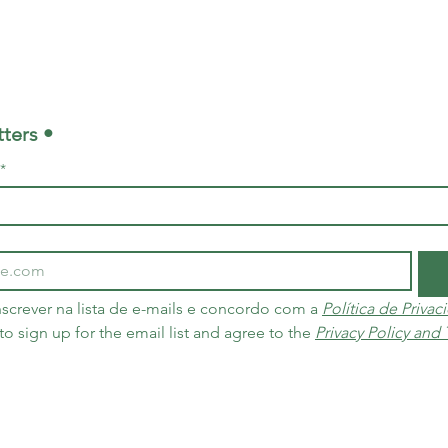
ters •
*
screver na lista de e-mails e concordo com a 
Política de Priva
 to sign up for the email list and agree to the 
Privacy Policy and
Criada em 10 de dezembro de 2004 no Brasil e nos Países Baixos