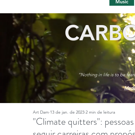
Music
CARBO
“Nothing in life is to be fea
Mada
Art Dam
13 de jan. de 2023
2 min de leitura
"Climate quitters": pessoa
seguir carreiras com propós