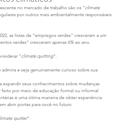
crescente no mercado de trabalho são os "
climate 
gulares por outros mais ambientalmente responsáveis ​​
22, as listas de "empregos verdes" cresceram a um 
lentos verdes" cresceram apenas 6% ao ano.
nsiderar "
climate quitting
":
 admira e seja genuinamente curioso sobre sua 
ra expandir seus conhecimentos sobre mudanças 
er feito por meio de educação formal ou informal
untárias é uma ótima maneira de obter experiência 
m abrir portas para você no futuro
limate quitter
".