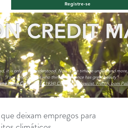
Registre-se
N CREDIT M
red, it is only to be understood. Now is the time to understand more,
“I am among those who think that science has great beauty”
me Marie Curie
(1867 - 1934) Chemist & physicist. French, born Poli
s que deixam empregos para
itos climáticos