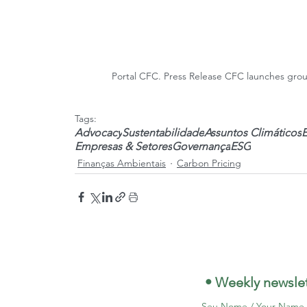
Portal CFC. Press Release CFC launches groun
Tags:
Advocacy
Sustentabilidade
Assuntos Climáticos
Empresas & Setores
Governança
ESG
Finanças Ambientais
Carbon Pricing
 • Weekly newslet
Seu Nome / Your Name