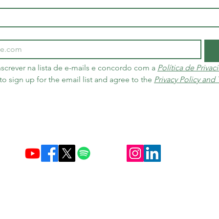
screver na lista de e-mails e concordo com a 
Política de Priva
 to sign up for the email list and agree to the 
Privacy Policy and
Criada em 10 de dezembro de 2004 no Brasil e nos Países Baixos
Carbon Credit Markets
Brasil
contact@d
amasceno.org
 e as regras de troca e devolução seguem exatamente o que é divulg