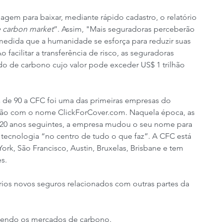
magem para baixar, mediante rápido cadastro, o relatório 
e carbon market
”. Assim, "Mais seguradoras perceberão 
medida que a humanidade se esforça para reduzir suas 
 facilitar a transferência de risco, as seguradoras 
 de carbono cujo valor pode exceder US$ 1 trilhão 
a de 90 a CFC foi uma das primeiras empresas do 
tão com o nome ClickForCover.com. Naquela época, as 
20 anos seguintes, a empresa mudou o seu nome para 
ecnologia “no centro de tudo o que faz”. A CFC está 
rk, São Francisco, Austin, Bruxelas, Brisbane e tem 
s.
ios novos seguros relacionados com outras partes da 
lvendo os mercados de carbono.