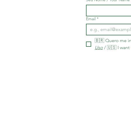
Email
*
🇧🇷 Quero me in
Uso
 / 🇺🇸 I want
As políticas de entrega, prazos