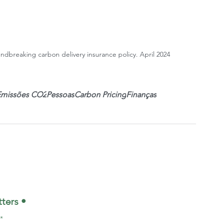
dbreaking carbon delivery insurance policy. April 2024
Emissões CO2
Pessoas
Carbon Pricing
Finanças
ters •
*