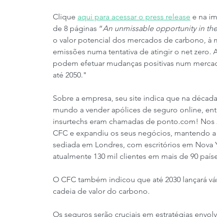
Clique 
aqui para acessar o press release
 e na i
de 8 páginas “
An unmissable opportunity in th
o valor potencial dos mercados de carbono, à 
emissões numa tentativa de atingir o net zero. Ao
podem efetuar mudanças positivas num mercado
até 2050."
Sobre a empresa, seu site indica que na décad
mundo a vender apólices de seguro online, en
insurtechs eram chamadas de ponto.com! Nos 
CFC e expandiu os seus negócios, mantendo a t
sediada em Londres, com escritórios em Nova Yo
atualmente 130 mil clientes em mais de 90 paíse
O CFC também indicou que até 2030 lançará vár
cadeia de valor do carbono.
Os seguros serão cruciais em estratégias envo