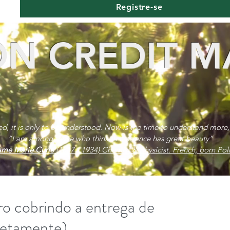
Registre-se
N CREDIT M
red, it is only to be understood. Now is the time to understand more,
“I am among those who think that science has great beauty”
me Marie Curie
(1867 - 1934) Chemist & physicist. French, born Poli
ro cobrindo a entrega de
retamente).