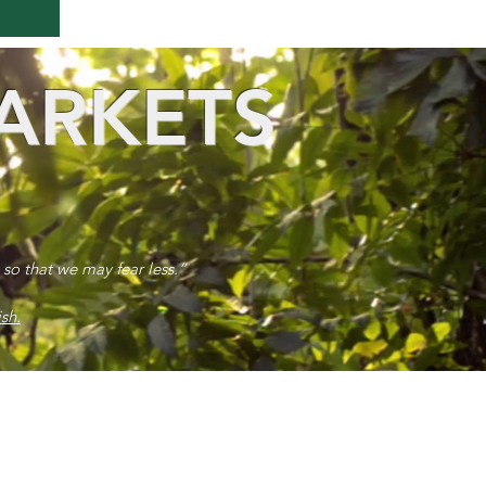
ARKETS
 so that we may fear less.”
sh.