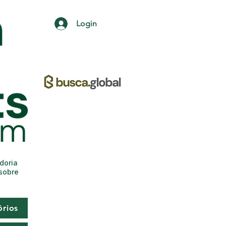
Login
adoria
 sobre
órios