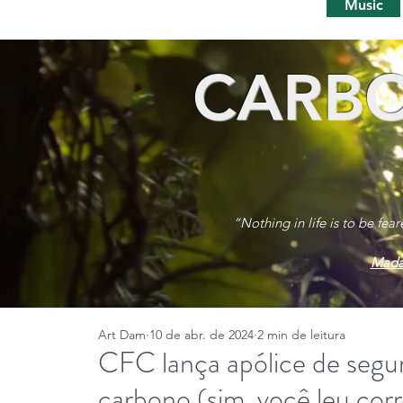
Music
CARBO
“Nothing in life is to be fea
Mada
Art Dam
10 de abr. de 2024
2 min de leitura
CFC lança apólice de segu
carbono (sim, você leu cor