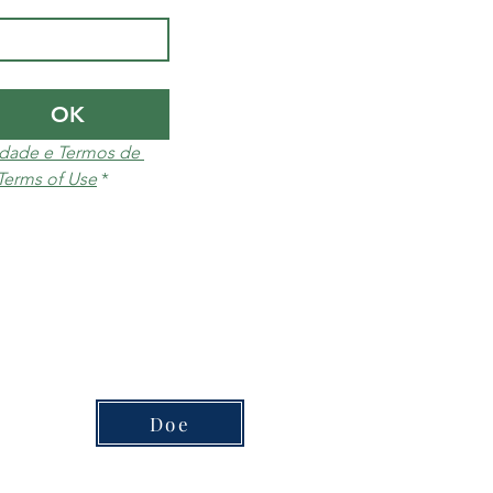
OK
cidade e Termos de 
 Terms of Use
*
Doe
ado para cada plano ou produto.​