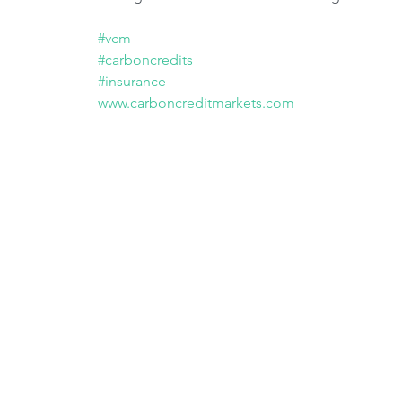
#vcm
#carboncredits
#insurance
www.carboncreditmarkets.com