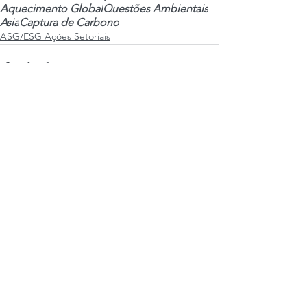
Aquecimento Global
Questões Ambientais
Asia
Captura de Carbono
ASG/ESG Ações Setoriais
 • Weekly newsletters •
Seu Nome / Your Name
*
Email
*
OK
🇧🇷 Quero me inscrever 
na lista de e-mails e 