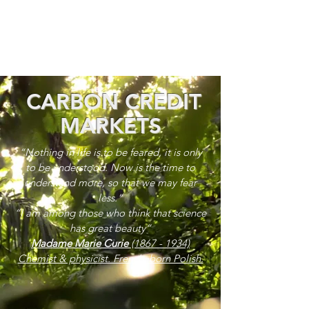
CARBON CREDIT
MARKETS
“Nothing in life is to be feared, it is only
to be understood. Now is the time to
understand more, so that we may fear
less.”
“I am among those who think that science
has great beauty”
Madame Marie Curie
(1867 - 1934)
Chemist & physicist. French, born Polish.