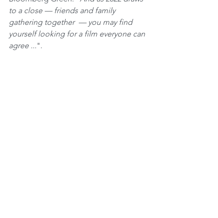
to a close — friends and family 
gathering together  — you may find 
yourself looking for a film everyone can 
agree ...
".
Tags:
Advocacy
Sustentabilidade
Assuntos Climáticos
Emissões CO2
Pessoas
Aquecimento Global
ESG