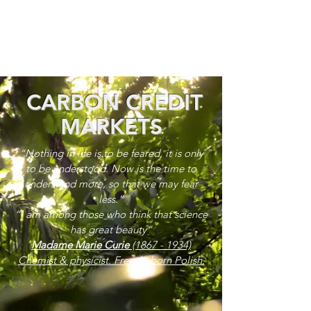
CARBON CREDIT
MARKETS
“Nothing in life is to be feared, it is only
to be understood. Now is the time to
understand more, so that we may fear
less.”
“I am among those who think that science
has great beauty”
Madame Marie Curie
(1867 - 1934)
Chemist & physicist. French, born Polish.