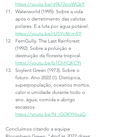
https://youtu.be/g9k72pqWQsY
Waterworld (1995). Sobre a vida 
após o derretimento das calotas 
polares. E a luta por água potável. 
https://youtu.be/rUSYc46-mSY
FernGully: The Last Rainforest 
(1992). Sobre a poluição e 
destruição da floresta tropical. 
https://youtu.be/b1ChfjQKCYI
Soylent Green (1973). Sobre o 
futuro. Ano 2022 (!). Distópica, 
superpopulação, oceanos mortos, 
calor e umidade durante todo o 
ano, água, comida e abrigo 
escassos. 
https://youtu.be/N_jGOKYHxaQ
Concluímos citando a equipe 
Bloomberg Green: "
And as 2022 draws 