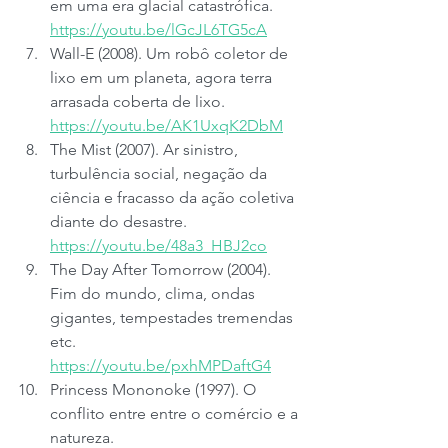
em uma era glacial catastrófica. 
https://youtu.be/lGcJL6TG5cA
Wall-E (2008). Um robô coletor de 
lixo em um planeta, agora terra 
arrasada coberta de lixo. 
https://youtu.be/AK1UxqK2DbM
The Mist (2007). Ar sinistro, 
turbulência social, negação da 
ciência e fracasso da ação coletiva 
diante do desastre. 
https://youtu.be/48a3_HBJ2co
The Day After Tomorrow (2004). 
Fim do mundo, clima, ondas 
gigantes, tempestades tremendas 
etc. 
https://youtu.be/pxhMPDaftG4
Princess Mononoke (1997). O 
conflito entre entre o comércio e a 
natureza. 