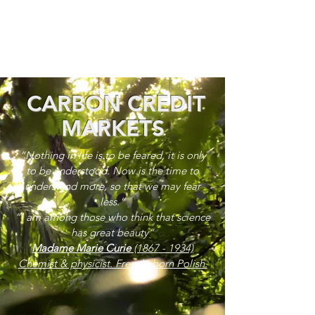
CARBON CREDIT
MARKETS
“Nothing in life is to be feared, it is only
to be understood. Now is the time to
understand more, so that we may fear
less.”
“I am among those who think that science
has great beauty”
Madame Marie Curie
(1867 - 1934)
Chemist & physicist. French, born Polish.