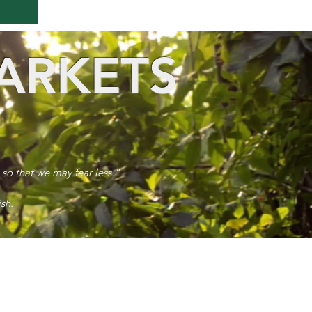
ARKETS
 so that we may fear less.”
sh.