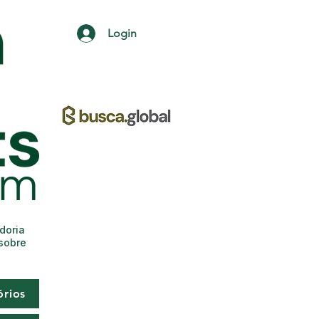
Login
adoria
 sobre
órios