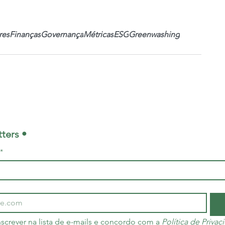
res
Finanças
Governança
Métricas
ESG
Greenwashing
ters •
*
screver na lista de e-mails e concordo com a 
Política de Priva