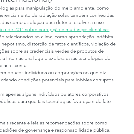
ecnologias para manipulação do meio ambiente, como 
erenciamento de radiação solar, também conhecidas 
as como a solução para deter e resolver a crise 
órico de 2011 sobre corrupção e mudanças climáticas
, 
ão relacionados ao clima, como apropriação indébita 
nepotismo, distorção de fatos científicos, violação de 
ações sobre as credenciais verdes de produtos de 
ia Internacional agora explora essas tecnologias de 
e acrescenta:
em poucos indivíduos ou corporações no que diz 
 criando condições potenciais para lobbies corruptos 
m apenas alguns indivíduos ou atores corporativos 
públicos para que tais tecnologias favoreçam de fato 
 mais recente e leia as recomendações sobre como 
os padrões de governança e responsabilidade pública.