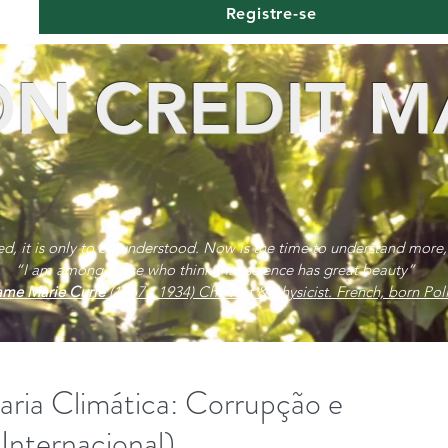
Registre-se
N CREDIT M
red, it is only to be understood. Now is the time to understand more,
“I am among those who think that science has great beauty”
me Marie Curie
(1867 - 1934) Chemist & physicist. French, born Poli
ria Climática: Corrupção e
Internacional)