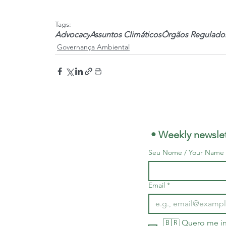
Tags:
Advocacy
Assuntos Climáticos
Órgãos Regulado
Governança Ambiental
 • Weekly newslet
Seu Nome / Your Name
Email
*
🇧🇷 Quero me in