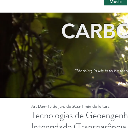
Music
CARBO
“Nothing in life is to be fea
Mada
Art Dam
15 de jun. de 2022
1 min de leitura
Tecnologias de Geoengenha
Integridade (Transparência 