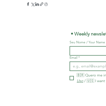
 • Weekly newslet
Seu Nome / Your Name
Email
*
🇧🇷 Quero me in
Uso
 / 🇺🇸 I want