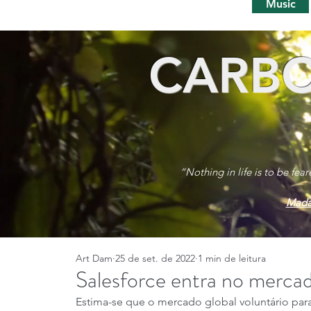
Music
CARBO
“Nothing in life is to be fea
Mada
Art Dam
25 de set. de 2022
1 min de leitura
Salesforce entra no merca
Estima-se que o mercado global voluntário para