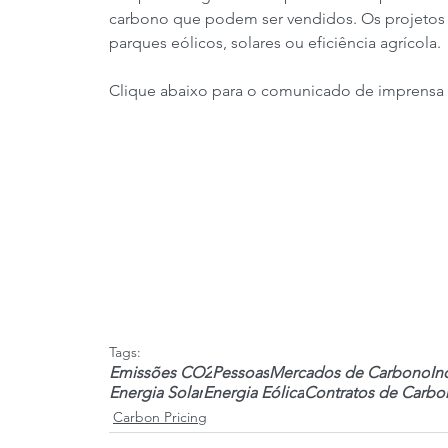
carbono que podem ser vendidos. Os projetos po
parques eólicos, solares ou eficiência agrícola.
Clique abaixo para o comunicado de imprensa 
Tags:
Emissões CO2
Pessoas
Mercados de Carbono
In
Energia Solar
Energia Eólica
Contratos de Carbo
Carbon Pricing