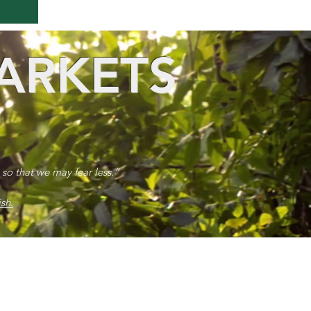
ARKETS
 so that we may fear less.”
sh.