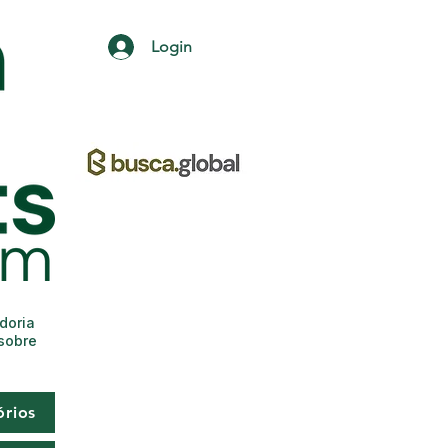
Login
adoria
 sobre
órios