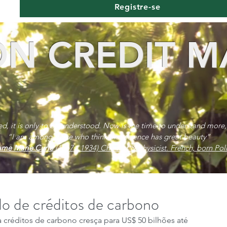
Registre-se
N CREDIT M
red, it is only to be understood. Now is the time to understand more,
“I am among those who think that science has great beauty”
me Marie Curie
(1867 - 1934) Chemist & physicist. French, born Poli
do de créditos de carbono
 créditos de carbono cresça para US$ 50 bilhões até 