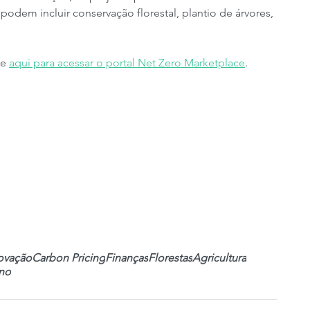
dem incluir conservação florestal, plantio de árvores, 
e 
aqui para acessar o portal Net Zero Marketplace
.
ovação
Carbon Pricing
Finanças
Florestas
Agricultura
no