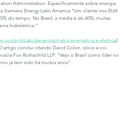
ation Administration. Especificamente sobre energia 
r da Siemens Energy Latin America “Um cliente nos EUA 
 35% do tempo. No Brasil, a média é de 60%; muitas 
na hidrelétrica.”
e.gov.br/pt/abcdenergia/matriz-energetica-e-eletrica
) 
O artigo conclui citando David Colvin, sócio e co-
cacia Fox Rothschild LLP: "Vejo o Brasil como líder no 
omo já tem sido há muitos anos" .