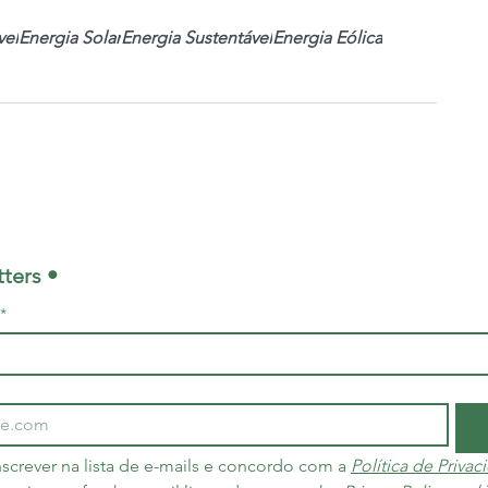
vel
Energia Solar
Energia Sustentável
Energia Eólica
ters •
*
screver na lista de e-mails e concordo com a 
Política de Priva