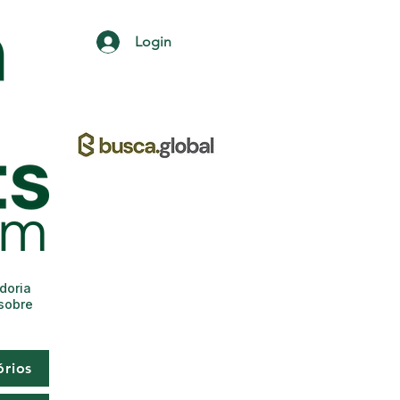
Login
adoria
 sobre
órios