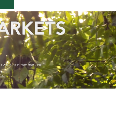
ARKETS
 so that we may fear less.”
sh.