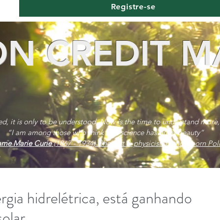
Registre-se
N CREDIT M
red, it is only to be understood. Now is the time to understand more,
“I am among those who think that science has great beauty”
me Marie Curie
(1867 - 1934) Chemist & physicist. French, born Poli
rgia hidrelétrica, está ganhando
solar