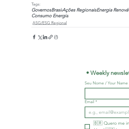
Tags:
Governos
Brasil
Ações Regionais
Energia Renová
Consumo Energia
ASG/ESG Regional
 • Weekly newslet
Seu Nome / Your Name
Email
*
🇧🇷 Quero me in