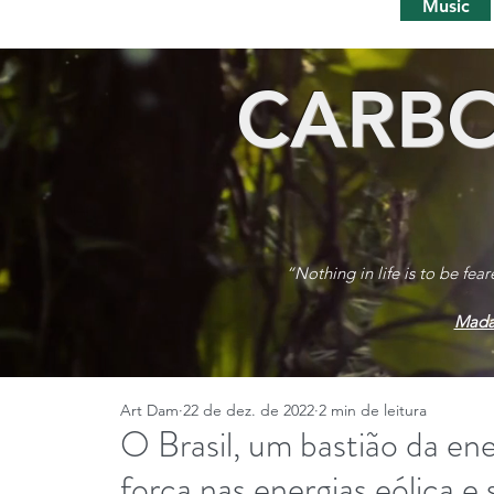
Music
CARBO
“Nothing in life is to be fea
Mada
Art Dam
22 de dez. de 2022
2 min de leitura
O Brasil, um bastião da ene
força nas energias eólica e 