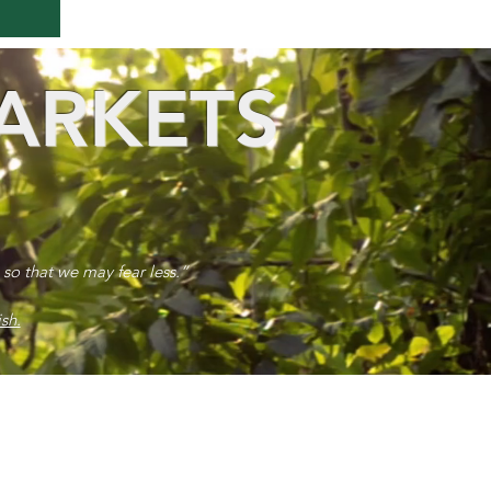
ARKETS
 so that we may fear less.”
sh.