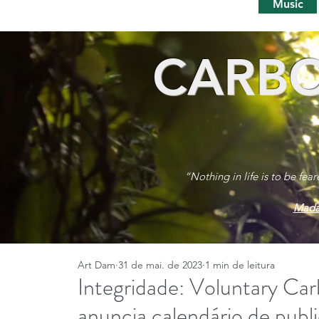
Music
CARBO
“Nothing in life is to be fea
Mada
Art Dam
31 de mai. de 2023
1 min de leitura
Integridade: Voluntary Car
anuncia calendário de pub