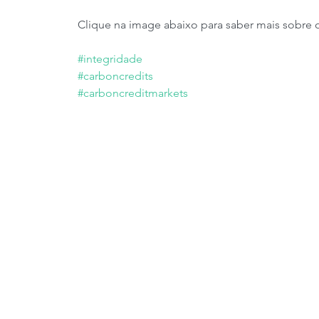
Clique na image abaixo para saber mais sobre
#integridade
#carboncredits
#carboncreditmarkets