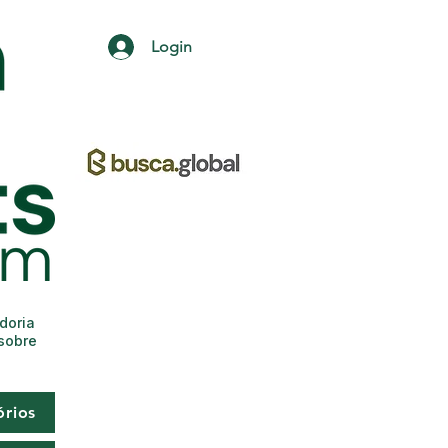
Login
adoria
 sobre
órios