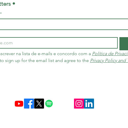
ters •
*
screver na lista de e-mails e concordo com a 
Política de Priva
 to sign up for the email list and agree to the 
Privacy Policy and
Criada em 10 de dezembro de 2004 no Brasil e nos Países Baixos
Carbon Credit Markets
Brasil
contact@d
amasceno.org