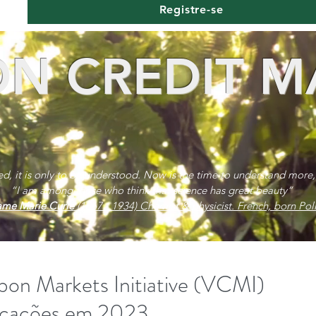
Registre-se
N CREDIT M
red, it is only to be understood. Now is the time to understand more,
“I am among those who think that science has great beauty”
me Marie Curie
(1867 - 1934) Chemist & physicist. French, born Poli
bon Markets Initiative (VCMI)
licações em 2023