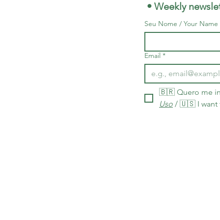
 • Weekly newslet
Seu Nome / Your Name
Email
*
🇧🇷 Quero me in
Uso
 / 🇺🇸 I want