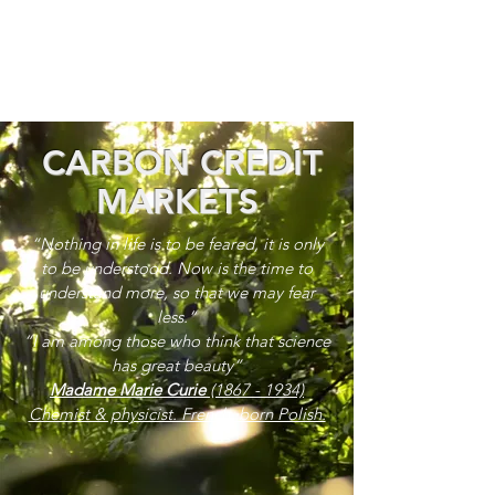
CARBON CREDIT
MARKETS
“Nothing in life is to be feared, it is only
to be understood. Now is the time to
understand more, so that we may fear
less.”
“I am among those who think that science
has great beauty”
Madame Marie Curie
(1867 - 1934)
Chemist & physicist. French, born Polish.