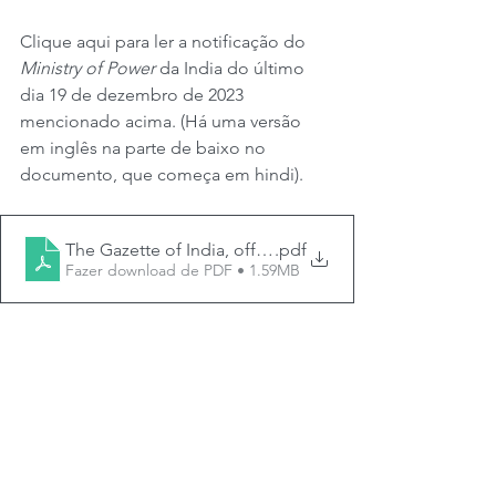
Clique aqui para ler a notificação do 
Ministry of Power
 da India do último 
dia 19 de dezembro de 2023 
mencionado acima. (Há uma versão 
em inglês na parte de baixo no 
documento, que começa em hindi).
The Gazette of India, official notice by the Ministry o
.pdf
Fazer download de PDF • 1.59MB
#carboncreditmarkets
#carboncredit
#india
www.carboncreditmarkets.com