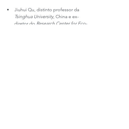
Jiuhui Qu, distinto professor da 
Tsinghua University
, China e ex-
diretor do 
Research Center for Eco-
Environmental Sciences
 da 
Academia Chinesa de Ciências, 
pelo desenvolvimento de um 
sistema técnico para garantir água 
potável segura em áreas urbanas e 
rurais, além de abordar os riscos 
hídricos.
O 
Nobel Sustainability Trust
 confiou o 
processo de seleção à 
Technical 
University of Munich
 (TUM) e você 
pode ler 
mais sobre isso aqui
.
#Sustainability
#Science