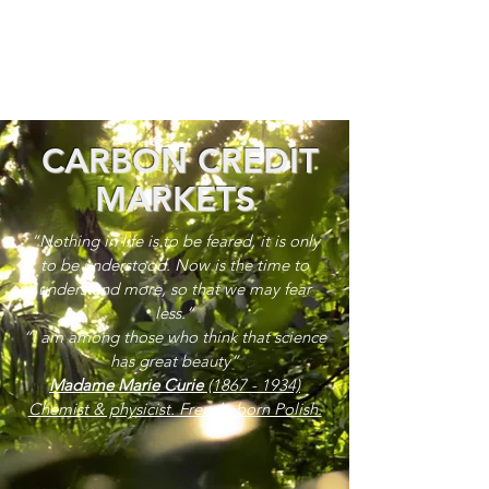
CARBON CREDIT
MARKETS
“Nothing in life is to be feared, it is only
to be understood. Now is the time to
understand more, so that we may fear
less.”
“I am among those who think that science
has great beauty”
Madame Marie Curie
(1867 - 1934)
Chemist & physicist. French, born Polish.