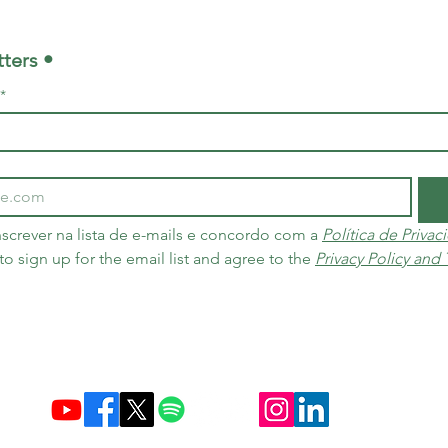
ters •
*
screver na lista de e-mails e concordo com a 
Política de Priva
 to sign up for the email list and agree to the 
Privacy Policy and
Criada em 10 de dezembro de 2004 no Brasil e nos Países Baixos