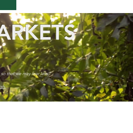
ARKETS
 so that we may fear less.”
sh.