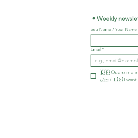
 • Weekly newslet
Seu Nome / Your Name
Email
*
🇧🇷 Quero me in
Uso
 / 🇺🇸 I want