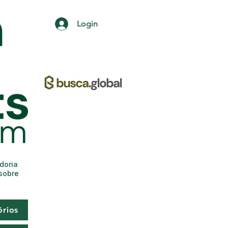
Login
adoria
 sobre
órios