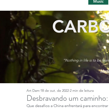
Music
CARBO
“Nothing in life is to be fea
Mada
Art Dam
18 de out. de 2022
2 min de leitura
Desbravando um caminho: C
Que desafios a China enfrentará para encontra