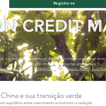
Registre-se
N CREDIT M
red, it is only to be understood. Now is the time to understand more,
“I am among those who think that science has great beauty”
me Marie Curie
(1867 - 1934) Chemist & physicist. French, born Poli
hina e sua transição verde
r um equilíbrio entre crescimento econômico e redução 