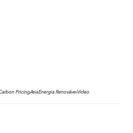
Carbon Pricing
Asia
Energia Renovável
Video