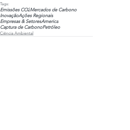
Tags:
Emissões CO2
Mercados de Carbono
Inovação
Ações Regionais
Empresas & Setores
America
Captura de Carbono
Petróleo
Ciência Ambiental
 • Weekly newsletters •
Seu Nome / Your Name
*
Email
*
OK