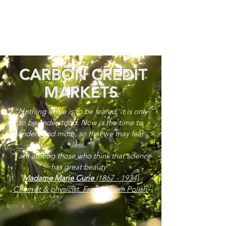
CARBON CREDIT
MARKETS
“Nothing in life is to be feared, it is only
to be understood. Now is the time to
understand more, so that we may fear
less.”
“I am among those who think that science
has great beauty”
Madame Marie Curie
(1867 - 1934)
Chemist & physicist. French, born Polish.