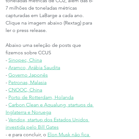
toneladas métricas de CO2, além das 6-
7 milhões de toneladas métricas 
capturadas em LaBarge a cada ano. 
Clique na imagem abaixo (Rextag) para 
ler o press release.
Abaixo uma seleção de posts que 
fizemos sobre CCUS
- 
Sinopec, China
- 
Aramco, Arábia Saudita
- 
Governo Japonês
- 
Petronas, Malasia
- 
CNOOC, China
- 
Porto de Rotterdam, Holanda
- 
Carbon Clean e Aqualung, startups da 
Inglaterra e Noruega
- 
Vendox, startup dos Estados Unidos 
investida pelo Bill Gates
- e para concluir, o 
Elon Musk não fica 