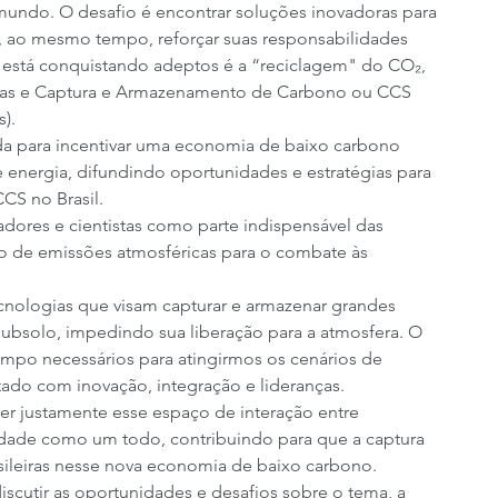
 mundo. O desafio é encontrar soluções inovadoras para 
e, ao mesmo tempo, reforçar suas responsabilidades 
e está conquistando adeptos é a “reciclagem" do CO₂, 
gias e Captura e Armazenamento de Carbono ou CCS 
).
ada para incentivar uma economia de baixo carbono 
e energia, difundindo oportunidades e estratégias para 
CS no Brasil.
adores e cientistas como parte indispensável das 
ão de emissões atmosféricas para o combate às 
nologias que visam capturar e armazenar grandes 
bsolo, impedindo sua liberação para a atmosfera. O 
empo necessários para atingirmos os cenários de 
ado com inovação, integração e lideranças.
ser justamente esse espaço de interação entre 
iedade como um todo, contribuindo para que a captura 
ileiras nesse nova economia de baixo carbono.
scutir as oportunidades e desafios sobre o tema, a 