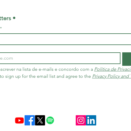
ters •
*
screver na lista de e-mails e concordo com a 
Política de Priva
 to sign up for the email list and agree to the 
Privacy Policy and
Criada em 10 de dezembro de 2004 no Brasil e nos Países Baixos