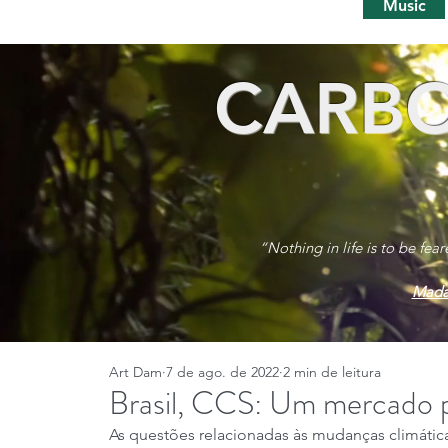
Music
CARBO
“Nothing in life is to be fea
Mada
Art Dam
7 de ago. de 2022
2 min de leitura
Brasil, CCS: Um mercado 
As questões relacionadas às mudanças climáti