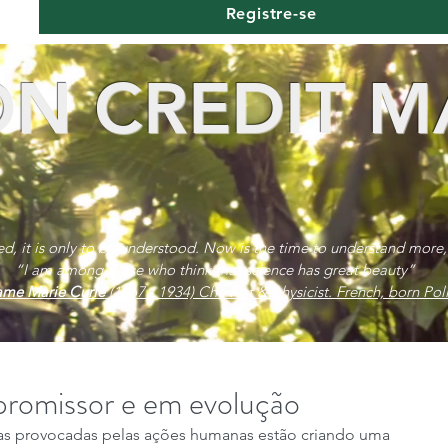
Registre-se
N CREDIT M
red, it is only to be understood. Now is the time to understand more,
“I am among those who think that science has great beauty”
me Marie Curie
(1867 - 1934) Chemist & physicist. French, born Poli
promissor e em evolução
cas provocadas pelas ações humanas estão criando uma 