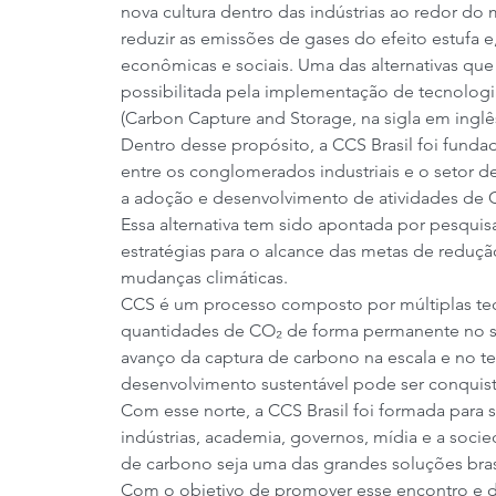
nova cultura dentro das indústrias ao redor do
reduzir as emissões de gases do efeito estufa 
econômicas e sociais. Uma das alternativas qu
possibilitada pela implementação de tecnolo
(Carbon Capture and Storage, na sigla em inglês
Dentro desse propósito, a CCS Brasil foi fund
entre os conglomerados industriais e o setor d
a adoção e desenvolvimento de atividades de C
Essa alternativa tem sido apontada por pesquis
estratégias para o alcance das metas de reduç
mudanças climáticas.
CCS é um processo composto por múltiplas tec
quantidades de CO₂ de forma permanente no su
avanço da captura de carbono na escala e no t
desenvolvimento sustentável pode ser conquist
Com esse norte, a CCS Brasil foi formada para 
indústrias, academia, governos, mídia e a soc
de carbono seja uma das grandes soluções bras
Com o objetivo de promover esse encontro e di