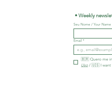
 • Weekly newslet
Seu Nome / Your Name
Email
*
🇧🇷 Quero me in
Uso
 / 🇺🇸 I want