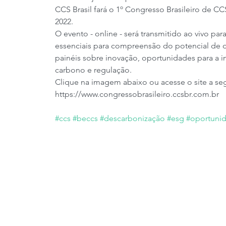
CCS Brasil fará o 1º Congresso Brasileiro de C
2022.
O evento - online - será transmitido ao vivo par
essenciais para compreensão do potencial de d
painéis sobre inovação, oportunidades para a i
carbono e regulação.
Clique na imagem abaixo ou acesse o site a se
https://www.congressobrasileiro.ccsbr.com.br
#ccs
#beccs
#descarbonização
#esg
#oportuni