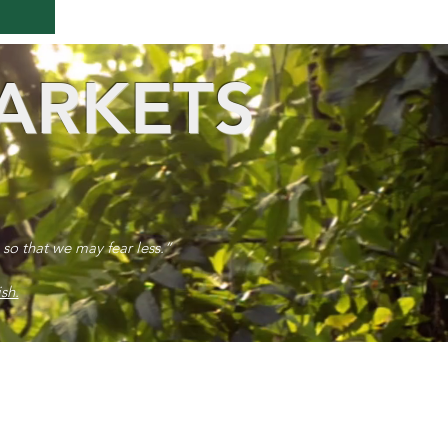
ARKETS
 so that we may fear less.”
sh.