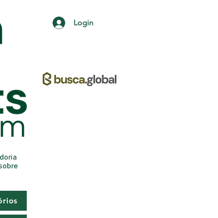
Login
adoria
 sobre
órios