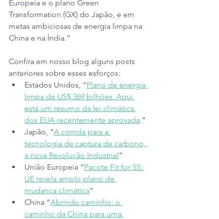
Europeia e o plano Green 
Transformation (GX) do Japão, e em 
metas ambiciosas de energia limpa na 
China e na Índia.”
Confira em nosso blog alguns posts 
anteriores sobre esses esforços:
Estados Unidos, “
Plano de energia 
limpa de US$ 369 bilhões. Aqui 
está um resumo da lei climática 
dos EUA recentemente aprovada
.” 
Japão, “
A corrida para a 
tecnologia de captura de carbono, 
a nova Revolução Industrial
” 
União Europeia “
Pacote Fit for 55: 
UE revela amplo plano de 
mudança climática
” 
China “
Abrindo caminho: o 
caminho da China para uma 