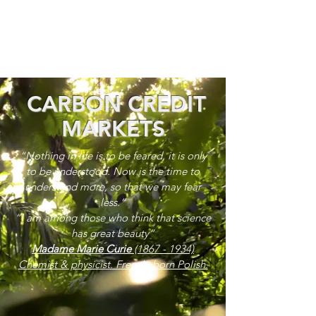
CARBON CREDIT
MARKETS
“Nothing in life is to be feared, it is only
to be understood. Now is the time to
understand more, so that we may fear
less.”
“I am among those who think that science
has great beauty”
Madame Marie Curie
(1867 - 1934)
Chemist & physicist. French, born Polish.