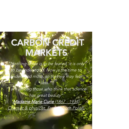
CARBON CREDIT
MARKETS
“Nothing in life is to be feared, it is only
to be understood. Now is the time to
understand more, so that we may fear
less.”
“I am among those who think that science
has great beauty”
Madame Marie Curie
(1867 - 1934)
Chemist & physicist. French, born Polish.