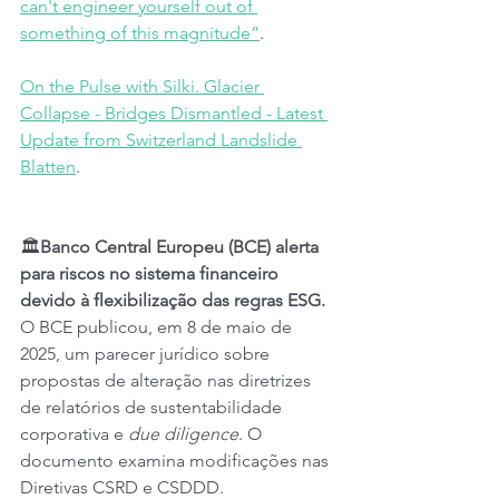
can't engineer yourself out of 
something of this magnitude”
. 
On the Pulse with Silki. Glacier 
Collapse - Bridges Dismantled - Latest 
Update from Switzerland Landslide 
Blatten
. 
🏛️
Banco Central Europeu (BCE) alerta 
para riscos no sistema financeiro 
devido à flexibilização das regras ESG.
O BCE publicou, em 8 de maio de 
2025, um parecer jurídico sobre 
propostas de alteração nas diretrizes 
de relatórios de sustentabilidade 
corporativa e 
due diligence
. O 
documento examina modificações nas 
Diretivas CSRD e CSDDD.