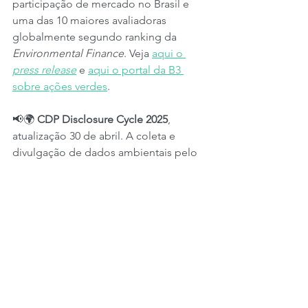
participação de mercado no Brasil e 
uma das 10 maiores avaliadoras 
globalmente segundo ranking da 
Environmental Finance
. Veja 
aqui o 
press release
 e 
aqui o portal da B3 
sobre ações verdes
.
📢🌍 
CDP Disclosure Cycle 2025
, 
atualização 30 de abril. A coleta e 
divulgação de dados ambientais pelo 
CDP ocorrem de junho a novembro, 
permitindo que empresas, cidades e 
estados relatem emissões de carbono, 
impactos ambientais e estratégias de 
sustentabilidade. As entidades podem 
acessar guias do CDP para garantir 
conformidade com 
padrões globais 
aqui
.